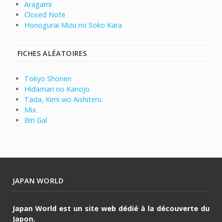
Aragami
Closed Note
Honogurai Mizu no Soko Kara
FICHES ALÉATOIRES
Tokyo Shonen
Hidamari no Kanojo
Tada, Kimi wo Aishiteru
Mix.
Biri Gal
JAPAN WORLD
Japan World est un site web dédié à la découverte du
Japon.