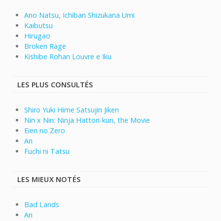
Ano Natsu, Ichiban Shizukana Umi
Kaibutsu
Hirugao
Broken Rage
Kishibe Rohan Louvre e Iku
LES PLUS CONSULTÉS
Shiro Yuki Hime Satsujin Jiken
Nin x Nin: Ninja Hattori-kun, the Movie
Eien no Zero
An
Fuchi ni Tatsu
LES MIEUX NOTÉS
Bad Lands
An