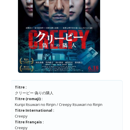
Titre :
クリーピー 偽りの隣人
Titre (romaji) :
Kuripi Itsuwari no Rinjin / Creepy Itsuwari no Rinjin
Titre International :
Creepy
Titre Français :
Creepy