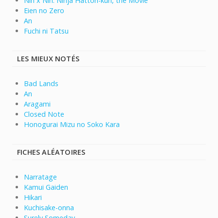
Nin x Nin: Ninja Hattori-kun, the Movie
Eien no Zero
An
Fuchi ni Tatsu
LES MIEUX NOTÉS
Bad Lands
An
Aragami
Closed Note
Honogurai Mizu no Soko Kara
FICHES ALÉATOIRES
Narratage
Kamui Gaiden
Hikari
Kuchisake-onna
Surely Someday