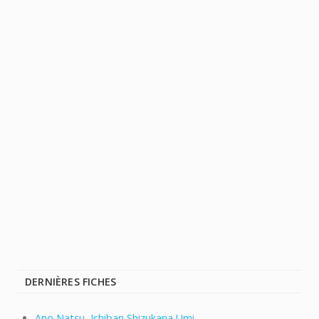
DERNIÈRES FICHES
Ano Natsu, Ichiban Shizukana Umi