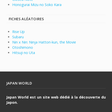
Honogurai Mizu no Soko Kara
FICHES ALÉATOIRES
Rise Up
Subaru
Nin x Nin: Ninja Hattori-kun, the Movie
Otoshimono
Hitsuji no Uta
JAPAN WORLD
Japan World est un site web dédié à la découverte du
Japon.