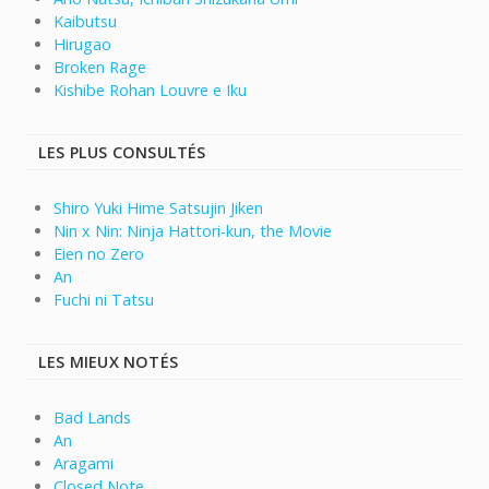
Kaibutsu
Hirugao
Broken Rage
Kishibe Rohan Louvre e Iku
LES PLUS CONSULTÉS
Shiro Yuki Hime Satsujin Jiken
Nin x Nin: Ninja Hattori-kun, the Movie
Eien no Zero
An
Fuchi ni Tatsu
LES MIEUX NOTÉS
Bad Lands
An
Aragami
Closed Note