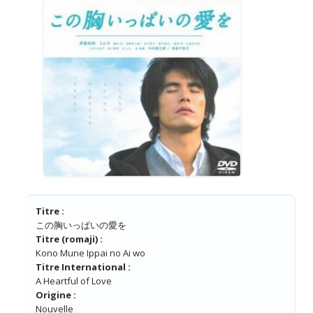
Titre :
この胸いっぱいの愛を
Titre (romaji) :
Kono Mune Ippai no Ai wo
Titre International :
A Heartful of Love
Origine :
Nouvelle