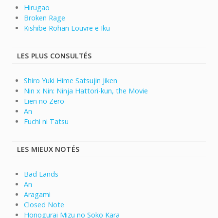
Hirugao
Broken Rage
Kishibe Rohan Louvre e Iku
LES PLUS CONSULTÉS
Shiro Yuki Hime Satsujin Jiken
Nin x Nin: Ninja Hattori-kun, the Movie
Eien no Zero
An
Fuchi ni Tatsu
LES MIEUX NOTÉS
Bad Lands
An
Aragami
Closed Note
Honogurai Mizu no Soko Kara