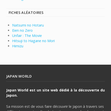
FICHES ALÉATOIRES
Natsumi no Hotaru
Eien no Zero
Unfair : The Movie
Hitsuji to Hagane no Mori
Himizu
JAPAN WORLD
Japan World est un site web dédié à la découverte du
Japon.
Sa mission est de vous faire découvrir le Japon à travers ses