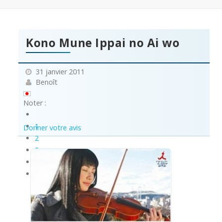
Kono Mune Ippai no Ai wo
31 janvier 2011
Benoît
Noter :
1
Donner votre avis
2
3
4
5