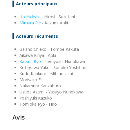
Acteurs principaux
Ito Hideaki
- Hiroshi Suzutani
Mimura Rie
- Kazumi Aoki
Acteurs récurrents
Baisho Chieko - Tomoe Kakuta
Aikawa Kinya - Aoki
Katsuji Ryo
- Teruyoshi Nunokawa
Kotegawa Yuko - Sonoko Yoshihara
Kudo Kankuro - Mitsuo Usui
Morisako Ei
Nakamura Kanzaburo
Usuda Asami - Yasuyo Nunokawa
Yoshiyuki Kazuko
Tomioka Ryo - Hiro
Avis