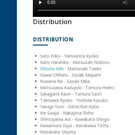
Distribution
DISTRIBUTION
Sato Eriko - Yamashita Kyoko
Kato Haruhiko - Matsuzaki Noboru
Mizuno Miki
- Matsuzaki Taeko
Kawai Chiharu - Sasaki Mayumi
Kuwana Rie - Sasaki Mika
Matsuzawa Kazuyuki - Tamura Hideo
Sakagami Kaori - Tamura Saori
Takizawa Ryoko - Yoshida Kazuko
Yanagi Yurei - Détective Kubo
Irie Saaya - Nakajima Shiho
Shimoyama Aoi - Kuwabata Shingo
Kawamura Yuya - Kamikawa Tetta
Watanabe Shunta