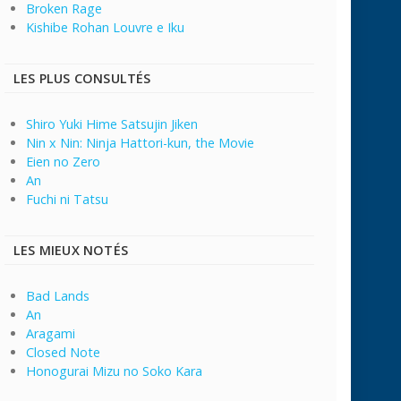
Broken Rage
Kishibe Rohan Louvre e Iku
LES PLUS CONSULTÉS
Shiro Yuki Hime Satsujin Jiken
Nin x Nin: Ninja Hattori-kun, the Movie
Eien no Zero
An
Fuchi ni Tatsu
LES MIEUX NOTÉS
Bad Lands
An
Aragami
Closed Note
Honogurai Mizu no Soko Kara