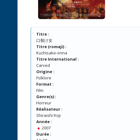
Titre :
口裂け女
Titre (romaji) :
Kuchisake-onna
Titre International :
Carved
Origine :
Folklore
Format :
Film
Genre(s) :
Horreur
Réalisateur :
Shiraishi Koji
Année :
2007
Durée :