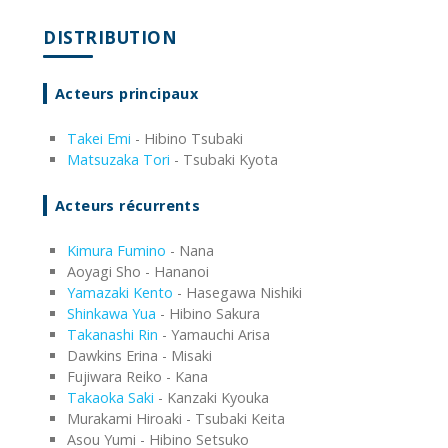
DISTRIBUTION
Acteurs principaux
Takei Emi
- Hibino Tsubaki
Matsuzaka Tori
- Tsubaki Kyota
Acteurs récurrents
Kimura Fumino
- Nana
Aoyagi Sho - Hananoi
Yamazaki Kento
- Hasegawa Nishiki
Shinkawa Yua
- Hibino Sakura
Takanashi Rin
- Yamauchi Arisa
Dawkins Erina - Misaki
Fujiwara Reiko - Kana
Takaoka Saki
- Kanzaki Kyouka
Murakami Hiroaki - Tsubaki Keita
Asou Yumi - Hibino Setsuko