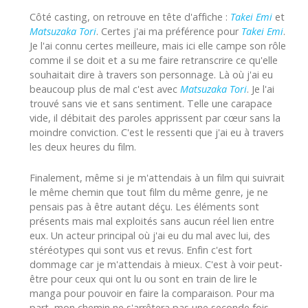
Côté casting, on retrouve en tête d'affiche :
Takei Emi
et
Matsuzaka Tori
. Certes j'ai ma préférence pour
Takei Emi
.
Je l'ai connu certes meilleure, mais ici elle campe son rôle
comme il se doit et a su me faire retranscrire ce qu'elle
souhaitait dire à travers son personnage. Là où j'ai eu
beaucoup plus de mal c'est avec
Matsuzaka Tori
. Je l'ai
trouvé sans vie et sans sentiment. Telle une carapace
vide, il débitait des paroles apprissent par cœur sans la
moindre conviction. C'est le ressenti que j'ai eu à travers
les deux heures du film.
Finalement, même si je m'attendais à un film qui suivrait
le même chemin que tout film du même genre, je ne
pensais pas à être autant déçu. Les éléments sont
présents mais mal exploités sans aucun réel lien entre
eux. Un acteur principal où j'ai eu du mal avec lui, des
stéréotypes qui sont vus et revus. Enfin c'est fort
dommage car je m'attendais à mieux. C'est à voir peut-
être pour ceux qui ont lu ou sont en train de lire le
manga pour pouvoir en faire la comparaison. Pour ma
part, mon chemin ne s'arrêtera pas une seconde fois