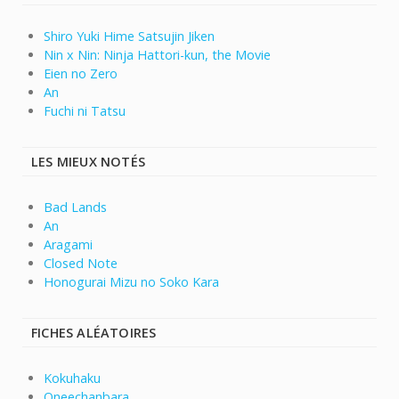
Shiro Yuki Hime Satsujin Jiken
Nin x Nin: Ninja Hattori-kun, the Movie
Eien no Zero
An
Fuchi ni Tatsu
LES MIEUX NOTÉS
Bad Lands
An
Aragami
Closed Note
Honogurai Mizu no Soko Kara
FICHES ALÉATOIRES
Kokuhaku
Oneechanbara