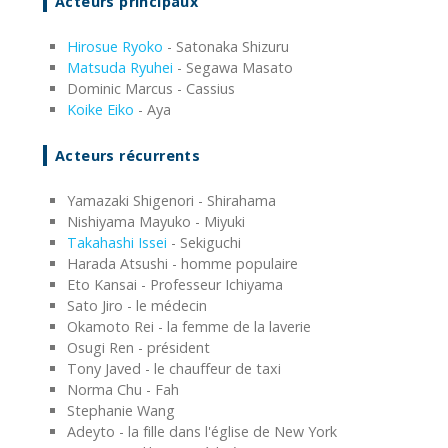
Acteurs principaux
Hirosue Ryoko
- Satonaka Shizuru
Matsuda Ryuhei
- Segawa Masato
Dominic Marcus - Cassius
Koike Eiko
- Aya
Acteurs récurrents
Yamazaki Shigenori - Shirahama
Nishiyama Mayuko - Miyuki
Takahashi Issei
- Sekiguchi
Harada Atsushi - homme populaire
Eto Kansai - Professeur Ichiyama
Sato Jiro - le médecin
Okamoto Rei - la femme de la laverie
Osugi Ren - président
Tony Javed - le chauffeur de taxi
Norma Chu - Fah
Stephanie Wang
Adeyto - la fille dans l'église de New York