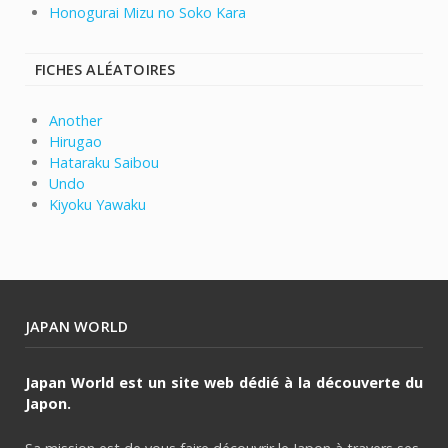
Honogurai Mizu no Soko Kara
FICHES ALÉATOIRES
Another
Hirugao
Hataraku Saibou
Undo
Kiyoku Yawaku
JAPAN WORLD
Japan World est un site web dédié à la découverte du
Japon.