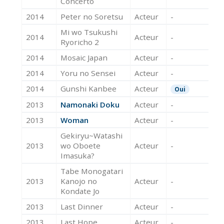
Concerto
2014
Peter no Soretsu
Acteur
-
Mi wo Tsukushi
2014
Acteur
-
Ryoricho 2
2014
Mosaic Japan
Acteur
-
2014
Yoru no Sensei
Acteur
-
2014
Gunshi Kanbee
Acteur
Oui
2013
Namonaki Doku
Acteur
-
2013
Woman
Acteur
-
Gekiryu~Watashi
2013
wo Oboete
Acteur
-
Imasuka?
Tabe Monogatari
2013
Kanojo no
Acteur
-
Kondate Jo
2013
Last Dinner
Acteur
-
2013
Last Hope
Acteur
-