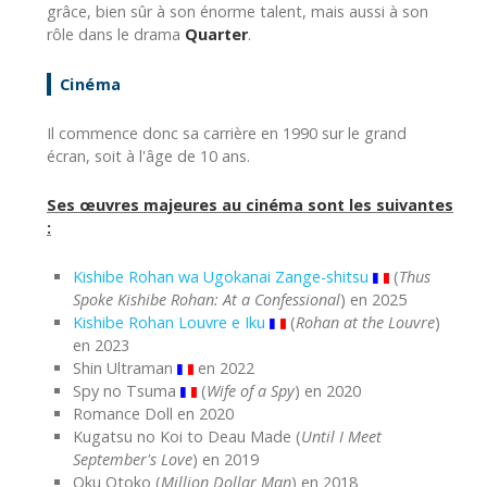
grâce, bien sûr à son énorme talent, mais aussi à son
rôle dans le drama
Quarter
.
Cinéma
Il commence donc sa carrière en 1990 sur le grand
écran, soit à l'âge de 10 ans.
Ses œuvres majeures au cinéma sont les suivantes
:
Kishibe Rohan wa Ugokanai Zange-shitsu
(
Thus
Spoke Kishibe Rohan: At a Confessional
) en 2025
Kishibe Rohan Louvre e Iku
(
Rohan at the Louvre
)
en 2023
Shin Ultraman
en 2022
Spy no Tsuma
(
Wife of a Spy
) en 2020
Romance Doll en 2020
Kugatsu no Koi to Deau Made (
Until I Meet
September's Love
) en 2019
Oku Otoko (
Million Dollar Man
) en 2018