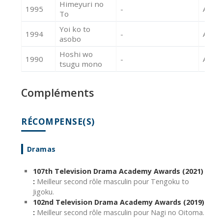
Himeyuri no
1995
-
Acte
To
Yoi ko to
1994
-
Acte
asobo
Hoshi wo
1990
-
Acte
tsugu mono
Compléments
RÉCOMPENSE(S)
Dramas
107th Television Drama Academy Awards (2021)
:
Meilleur second rôle masculin pour Tengoku to
Jigoku.
102nd Television Drama Academy Awards (2019)
:
Meilleur second rôle masculin pour Nagi no Oitoma.