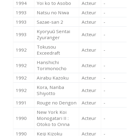
1994
Yoi ko to Asobo
Acteur
-
1993
Natsu no Niwa
Acteur
-
1993
Sazae-san 2
Acteur
-
Kyoryuū Sentai
1993
Acteur
-
Zyuranger
Tokusou
1992
Acteur
-
Exceedraft
Hanshichi
1992
Acteur
-
Torimonocho
1992
Airabu Kazoku
Acteur
-
Kora, Nanba
1992
Acteur
-
Shiyotto
1991
Rouge no Dengon
Acteur
-
New York Koi
1990
Monogatari II :
Acteur
-
Otoko to Onna
1990
Keiji Kizoku
Acteur
-