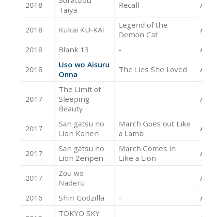
2018
Recall
Acte
Taiya
Legend of the
2018
Kukai KU-KAI
Acte
Demon Cat
2018
Blank 13
-
Acte
Uso wo Aisuru
2018
The Lies She Loved
Acte
Onna
The Limit of
2017
Sleeping
-
Acte
Beauty
San gatsu no
March Goes out Like
2017
Acte
Lion Kohen
a Lamb
San gatsu no
March Comes in
2017
Acte
Lion Zenpen
Like a Lion
Zou wo
2017
-
Acte
Naderu
2016
Shin Godzilla
-
Acte
TOKYO SKY