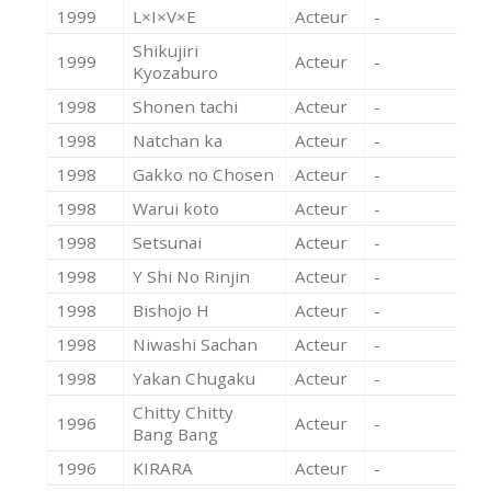
1999
L×I×V×E
Acteur
-
Shikujiri
1999
Acteur
-
Kyozaburo
1998
Shonen tachi
Acteur
-
1998
Natchan ka
Acteur
-
1998
Gakko no Chosen
Acteur
-
1998
Warui koto
Acteur
-
1998
Setsunai
Acteur
-
1998
Y Shi No Rinjin
Acteur
-
1998
Bishojo H
Acteur
-
1998
Niwashi Sachan
Acteur
-
1998
Yakan Chugaku
Acteur
-
Chitty Chitty
1996
Acteur
-
Bang Bang
1996
KIRARA
Acteur
-