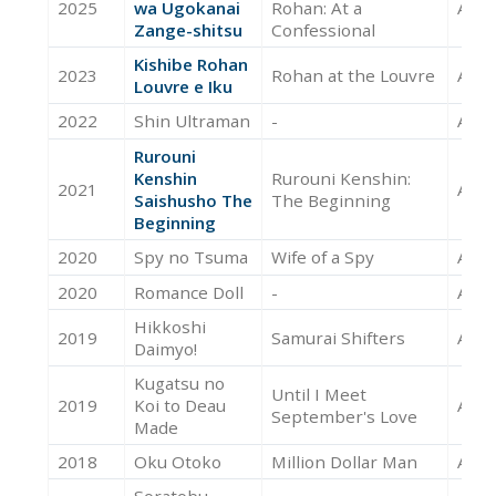
2025
wa Ugokanai
Rohan: At a
Acte
Zange-shitsu
Confessional
Kishibe Rohan
2023
Rohan at the Louvre
Acte
Louvre e Iku
2022
Shin Ultraman
-
Acte
Rurouni
Kenshin
Rurouni Kenshin:
2021
Acte
Saishusho The
The Beginning
Beginning
2020
Spy no Tsuma
Wife of a Spy
Acte
2020
Romance Doll
-
Acte
Hikkoshi
2019
Samurai Shifters
Acte
Daimyo!
Kugatsu no
Until I Meet
2019
Koi to Deau
Acte
September's Love
Made
2018
Oku Otoko
Million Dollar Man
Acte
Soratobu