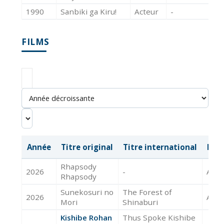
1990
Sanbiki ga Kiru!
Acteur
-
FILMS
Année
Titre original
Titre international
Mét
Rhapsody
2026
-
Acte
Rhapsody
Sunekosuri no
The Forest of
2026
Acte
Mori
Shinaburi
Kishibe Rohan
Thus Spoke Kishibe