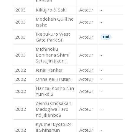
nenkan
2003
Kikujiro & Saki
Acteur
-
Modoken Quill no
2003
Acteur
-
Issho
Ikebukuro West
2003
Acteur
Oui
Gate Park SP
Michinoku
2003
Benibana Shimi
Acteur
-
Satsujin Jiken !
2002
Ienai Kankei
Acteur
-
2002
Onna Keiji Futari
Acteur
-
Hanzai Kosho Nin
2002
Acteur
-
Yuriko 2
Zeimu Chōsakan
2002
Madogiwa Tarō
Acteur
-
no Jikenbo8
Kyumei Byoto 24
2002
Ji Shinshun
Acteur
-