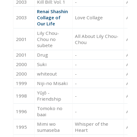
2003
Kill Bill: Vol. 1
-
Acte
Renai Shashin
2003
Collage of
Love Collage
Acte
Our Life
Lily Chou-
All About Lily Chou-
2001
Chou no
Acte
Chou
subete
2001
Drug
-
Acte
2000
Suki
-
Acte
2000
whiteout
-
Acte
1999
Niji-no Misaki
-
Acte
Yûjô -
1998
-
Acte
Friendship
Tomoko no
1996
-
Acte
baai
Mimi wo
Whisper of the
1995
Acte
sumaseba
Heart