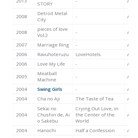
2013
-
Acte
STORY
Detroit Metal
2008
-
Acte
City
pieces of love
2008
-
Acte
Vol.2
2007
Marriage Ring
-
Acte
2006
Ravuhoteruzu
LoveHotels
Acte
2006
Love My Life
-
Acte
Meatball
2005
-
Acte
Machine
2004
Swing Girls
-
Acte
2004
Cha no Aji
The Taste of Tea
Acte
Sekai no
Crying Out Love, in
2004
Chushin de, Ai
the Center of the
Acte
o Sakebu
World
2004
Hanochi
Half a Confession
Acte