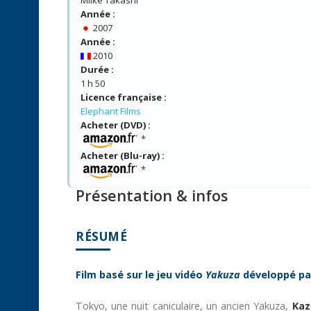
Année :
2007
Année :
2010
Durée :
1 h 50
Licence française :
Elephant Films
Acheter (DVD) :
*
Acheter (Blu-ray) :
*
Présentation & infos
RÉSUMÉ
Film basé sur le jeu vidéo
Yakuza
développé p
Tokyo, une nuit caniculaire, un ancien Yakuza,
Kaz