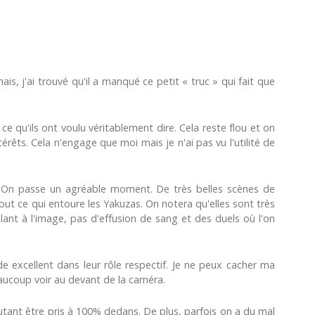
is, j'ai trouvé qu'il a manqué ce petit « truc » qui fait que
ce qu'ils ont voulu véritablement dire. Cela reste flou et on
rêts. Cela n'engage que moi mais je n'ai pas vu l'utilité de
m. On passe un agréable moment. De très belles scènes de
ut ce qui entoure les Yakuzas. On notera qu'elles sont très
glant à l'image, pas d'effusion de sang et des duels où l'on
de excellent dans leur rôle respectif. Je ne peux cacher ma
eaucoup voir au devant de la caméra.
ant être pris à 100% dedans. De plus, parfois on a du mal