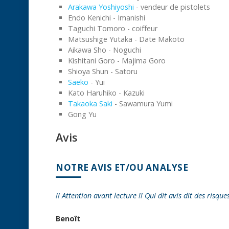
Arakawa Yoshiyoshi
- vendeur de pistolets
Endo Kenichi - Imanishi
Taguchi Tomoro - coiffeur
Matsushige Yutaka - Date Makoto
Aikawa Sho - Noguchi
Kishitani Goro - Majima Goro
Shioya Shun - Satoru
Saeko
- Yui
Kato Haruhiko - Kazuki
Takaoka Saki
- Sawamura Yumi
Gong Yu
Avis
NOTRE AVIS ET/OU ANALYSE
!! Attention avant lecture !! Qui dit avis dit des risque
Benoît