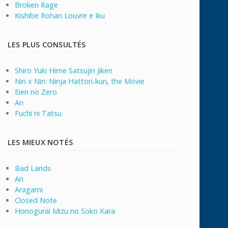
Broken Rage
Kishibe Rohan Louvre e Iku
LES PLUS CONSULTÉS
Shiro Yuki Hime Satsujin Jiken
Nin x Nin: Ninja Hattori-kun, the Movie
Eien no Zero
An
Fuchi ni Tatsu
LES MIEUX NOTÉS
Bad Lands
An
Aragami
Closed Note
Honogurai Mizu no Soko Kara