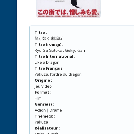
Titre :
龍が如く 劇場版
Titre (romaji) :
Ryu Ga Gotoku : Gekijo-ban
Titre International :
Like a Dragon
Titre Français :
Yakuza, l'ordre du dragon
Origine :
Jeu Vidéo
Format :
Film
Genre(s) :
Action | Drame
Thème(s) :
Yakuza
Réalisateur :
Miike Takashi