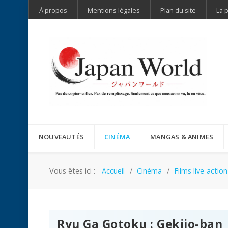
À propos
Mentions légales
Plan du site
La 
NOUVEAUTÉS
CINÉMA
MANGAS & ANIMES
Vous êtes ici :
Accueil
Cinéma
Films live-action
Ryu Ga Gotoku : Gekijo-ban