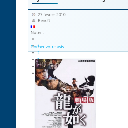
27 février 2010
Benoît
Noter :
1
Donner votre avis
2
3
4
5