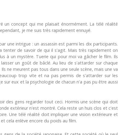
é un concept qui me plaisait énormément. La télé réalité
 Cependant, je me suis très rapidement ennuyé.
 une intrigue : un assassin est parmi les dix participants.
enter de savoir de qui il s'agit. Mais très rapidement on
lus à un mystère. Tuerie qui pour moi va gâcher le film. Ils
aisser un goût de bâclé. Au lieu de s'attarder sur chaque
r. Ils ne meurent pas tous dans une seule scène, mais une va
eaucoup trop vite et na pas permis de s'attarder sur les
 sur eux et la psychologie de chacun n'a pas pu être aussi
voir des gens regarder tout ceci. Hormis une scène qui doit
nde extérieur n'est montré. Cela reste un huis clos et c'est
e. Une télé réalité doit impliquer une vision extérieure et
s et cela enlève encore du poids au film.
 gens de la société japonaise. Et cette société où le seul