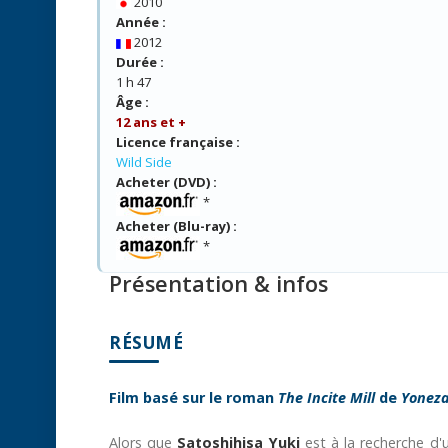
2010
Année :
2012
Durée :
1 h 47
Âge :
12 ans et +
Licence française :
Wild Side
Acheter (DVD) :
*
Acheter (Blu-ray) :
*
Présentation & infos
RÉSUMÉ
Film basé sur le roman
The Incite Mill
de
Yonez
Alors que
Satoshihisa Yuki
est à la recherche d'u