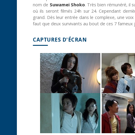
nom de
Suwamei Shoko
. Très bien rémunéré, il 
où ils seront filmés 24h sur 24. Cependant derri
grand. Dès leur entrée dans le complexe, une voix le
faut que deux survivants au bout de ces 7 fameux j
CAPTURES D'ÉCRAN