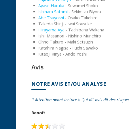
Ayase Haruka
- Suwamei Shoko
Ishihara Satomi
- Sekimizu Biyoru
Abe Tsuyoshi
- Osako Takehiro
Takeda Shinji - Iwai Sousuke
Hirayama Aya
- Tachibana Wakana
Ishii Masanori - Nishino Munehiro
Ohno Takuro - Maki Setsuzin
Katahira Nagisa - Fuchi Sawako
Kitaoji Kinya - Ando Yoshi
Avis
NOTRE AVIS ET/OU ANALYSE
!! Attention avant lecture !! Qui dit avis dit des risque
Benoît