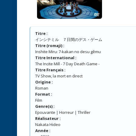
Titre :
インシテミル ７日間のデス・ゲーム
Titre (romaji) :
Inshite Miru: 7-kakan no desu gêmu
Titre International :
The Incite Mill - 7 Day Death Game -
Titre Français :
TV Show, la mort en direct
Origine :
Roman
Format :
Film
Genre(s) :
Epouvante | Horreur | Thriller
Réalisateur :
Nakata Hideo
Année :