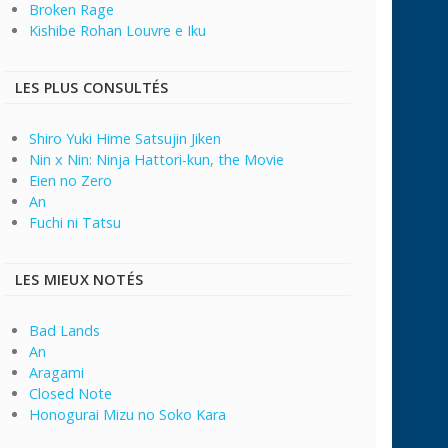
Broken Rage
Kishibe Rohan Louvre e Iku
LES PLUS CONSULTÉS
Shiro Yuki Hime Satsujin Jiken
Nin x Nin: Ninja Hattori-kun, the Movie
Eien no Zero
An
Fuchi ni Tatsu
LES MIEUX NOTÉS
Bad Lands
An
Aragami
Closed Note
Honogurai Mizu no Soko Kara