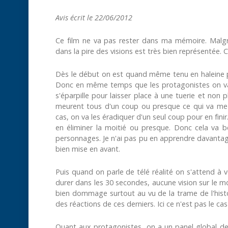
Avis écrit le 22/06/2012
Ce film ne va pas rester dans ma mémoire. Malgr
dans la pire des visions est très bien représentée.
Dès le début on est quand même tenu en haleine par
Donc en même temps que les protagonistes on va t
s'éparpille pour laisser place à une tuerie et non p
meurent tous d'un coup ou presque ce qui va me l
cas, on va les éradiquer d'un seul coup pour en fini
en éliminer la moitié ou presque. Donc cela va b
personnages. Je n'ai pas pu en apprendre davantage
bien mise en avant.
Puis quand on parle de télé réalité on s'attend à 
durer dans les 30 secondes, aucune vision sur le mo
bien dommage surtout au vu de la trame de l'histoir
des réactions de ces derniers. Ici ce n'est pas le ca
Quant aux protagonistes, on a un panel global des