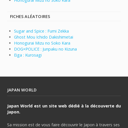
Honogurai Mizu no Soko Kara
FICHES ALÉATOIRES
Sugar and Spice : Fumi Zekka
Ghost Mou Ichido Dakishimetai
Honogurai Mizu no Soko Kara
DOG×POLICE : Junpaku no Kizuna
Eiga : Kurosagi
JAPAN WORLD
Japan World est un site web dédié à la découverte du
Japon.
Sa mission est de vous faire découvrir le Japon à travers ses