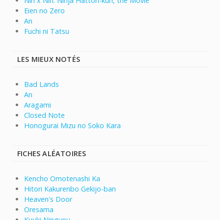
Nin x Nin: Ninja Hattori-kun, the Movie
Eien no Zero
An
Fuchi ni Tatsu
LES MIEUX NOTÉS
Bad Lands
An
Aragami
Closed Note
Honogurai Mizu no Soko Kara
FICHES ALÉATOIRES
Kencho Omotenashi Ka
Hitori Kakurenbo Gekijo-ban
Heaven's Door
Oresama
Kuuki Ningyou