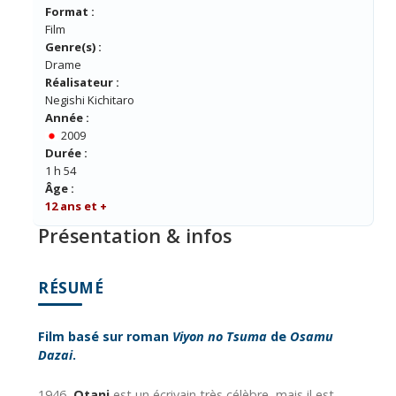
Format :
Film
Genre(s) :
Drame
Réalisateur :
Negishi Kichitaro
Année :
2009
Durée :
1 h 54
Âge :
12 ans et +
Présentation & infos
RÉSUMÉ
Film basé sur roman
Viyon no Tsuma
de
Osamu
Dazai
.
1946,
Otani
est un écrivain très célèbre, mais il est