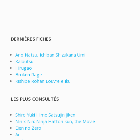
DERNIÈRES FICHES
Ano Natsu, Ichiban Shizukana Umi
Kaibutsu
Hirugao
Broken Rage
Kishibe Rohan Louvre e Iku
LES PLUS CONSULTÉS
Shiro Yuki Hime Satsujin Jiken
Nin x Nin: Ninja Hattori-kun, the Movie
Eien no Zero
An