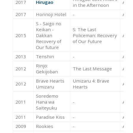
2017
Hirugao
Acte
in the Afternoon
2017
Honnoji Hotel
-
Acte
S - Saigo no
Keikan -
S: The Last
2015
Dakkan
Policeman: Recovery
Acte
Recovery of
of Our Future
Our future
2013
Tenshin
-
Acte
Rinjo:
2012
The Last Message
Acte
Gekijoban
Brave Hearts
Umizaru 4: Brave
2012
Acte
Umizaru
Hearts
Soredemo
2011
Hana wa
-
Acte
Saiteyuku
2011
Paradise Kiss
-
Acte
2009
Rookies
-
Acte