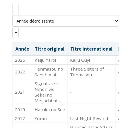
Année
Titre original
Titre international
Mét
2025
Kaiju Yaro!
Kaiju Guy!
Acte
Tenmasou no
Three Sisters of
2022
Acte
Sanshimai
Tenmasou
Signature ～
Nihon wo
2021
-
Acte
Sekai no
Meijochi ni～
2019
Haruka no Sue
-
Acte
2017
Yurari
Last Night Rewind
Acte
Hirugao: Love Affairs