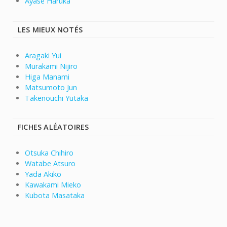
Ayase Haruka
LES MIEUX NOTÉS
Aragaki Yui
Murakami Nijiro
Higa Manami
Matsumoto Jun
Takenouchi Yutaka
FICHES ALÉATOIRES
Otsuka Chihiro
Watabe Atsuro
Yada Akiko
Kawakami Mieko
Kubota Masataka