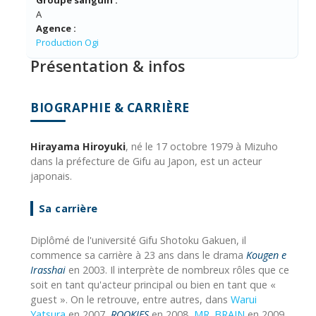
A
Agence :
Production Ogi
Présentation & infos
BIOGRAPHIE & CARRIÈRE
Hirayama Hiroyuki
, né le 17 octobre 1979 à Mizuho
dans la préfecture de Gifu au Japon, est un acteur
japonais.
Sa carrière
Diplômé de l'université Gifu Shotoku Gakuen, il
commence sa carrière à 23 ans dans le drama
Kougen e
Irasshai
en 2003. Il interprète de nombreux rôles que ce
soit en tant qu'acteur principal ou bien en tant que «
guest ». On le retrouve, entre autres, dans
Warui
Yatsura
en 2007,
ROOKIES
en 2008,
MR. BRAIN
en 2009