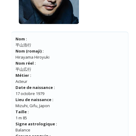
Nom :
平山浩行
Nom (romaji) :
Hirayama Hiroyuki
Nom réel :
平山広行
Métier :
Acteur
Date de naissance :
17 octobre 1979
Lieu de naissance :
Mizuhi, Gifu, Japon
Taille :
1 m 85
Signe astrologique :
Balance
Groupe sanguin :