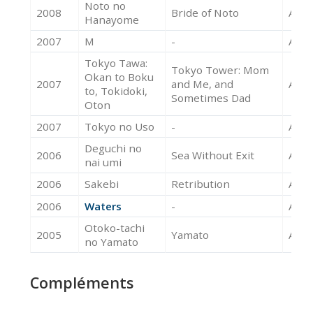
Noto no
2008
Bride of Noto
Acte
Hanayome
2007
M
-
Acte
Tokyo Tawa:
Tokyo Tower: Mom
Okan to Boku
2007
and Me, and
Acte
to, Tokidoki,
Sometimes Dad
Oton
2007
Tokyo no Uso
-
Acte
Deguchi no
2006
Sea Without Exit
Acte
nai umi
2006
Sakebi
Retribution
Acte
2006
Waters
-
Acte
Otoko-tachi
2005
Yamato
Acte
no Yamato
Compléments