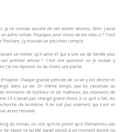
s. Je ne connais aucune de ses autres œuvres, donc j'aurai
n autre roman. Pourquoi avoir choisi de lire celui-ci ? Tout
l'histoire, j'y trouvais un peu mon compte.
ant un métier qu'il aime et qui a une vie de famille plus
 son premier amour ? C'est une question où je voulais y
es j'ai ma réponse ou du moins une partie.
ie d'Hajime. Chaque grande période de sa vie y est décrite et
ergé dans sa vie. En même temps que lui j'assistais au
s, les moments de bonheur et de malheurs, les moments de
me s'il n'aurait pas changé grand-chose à ce qu'il a fait, les
echerche de lui-même. Il ne sait pas vraiment qui il est et
 pas assez rassasié.
 long du roman, on voit qu'il ne pense qu'à Shimamoto-san
enter de savoir ce qu'elle aurait pensé à un moment donné ou