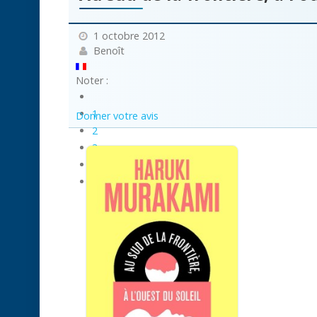
1 octobre 2012
Benoît
Noter :
1
Donner votre avis
2
3
4
5