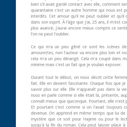
bien s'il avait gardé contact avec elle, comment sera
quarantaine c'est un autre homme qui nous est pré
interdits. Cet amour qu'il ne peut oublier et qu'i
dans son esprit. À l'âge que j'ai, 25 ans, il m'est c
plus avancé, j'aurai encore mieux compris ce sen
l'on ne peut l'oublier.
Ce qui m'a un peu gêné ce sont les scènes de 
amourettes, non l'auteur va encore plus loin et nou
cela m'a un peu dérangé. Cela m'a coupé dans ma 
minime mais c'est un fait que je voulais exposer.
Durant tout le début, on nous décrit cette femme.
fait. Elle en devient fascinante. Chaque fois que je
savoir plus sur elle. Elle n'apparaît pas dans la 
nous en parle comme si elle était là, présente, aup
connaît mieux que quiconque. Pourtant, elle n'est 
Et pourtant c'est comme si on l'avait toujours co
devenue. On apprend en même temps que lui de nou
mystère que ce soit pour Hajime ou pour le lect
jusqu'à la fin du roman. Cela peut laisser place 