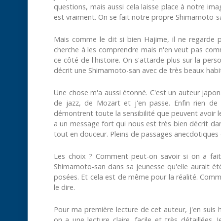
questions, mais aussi cela laisse place à notre ima
est vraiment. On se fait notre propre Shimamoto-
Mais comme le dit si bien Hajime, il ne regarde pa
cherche à les comprendre mais n'en veut pas comme 
ce côté de l'histoire. On s'attarde plus sur la p
décrit une Shimamoto-san avec de très beaux habits
Une chose m'a aussi étonné. C'est un auteur japonai
de jazz, de Mozart et j'en passe. Enfin rien de 
démontrent toute la sensibilité que peuvent avoir 
a un message fort qui nous est très bien décrit da
tout en douceur. Pleins de passages anecdotiques qu
Les choix ? Comment peut-on savoir si on a fait
Shimamoto-san dans sa jeunesse qu'elle aurait été
posées. Et cela est de même pour la réalité. Commen
le dire.
Pour ma première lecture de cet auteur, j'en suis he
on a une lecture claire, facile et très détaillées