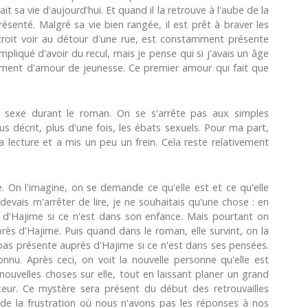
it sa vie d'aujourd'hui. Et quand il la retrouve à l'aube de la
senté. Malgré sa vie bien rangée, il est prêt à braver les
l croit voir au détour d'une rue, est constamment présente
ompliqué d'avoir du recul, mais je pense qui si j'avais un âge
timent d'amour de jeunesse. Ce premier amour qui fait que
sexe durant le roman. On se s'arrête pas aux simples
s décrit, plus d'une fois, les ébats sexuels. Pour ma part,
lecture et a mis un peu un frein. Cela reste relativement
 On l'imagine, on se demande ce qu'elle est et ce qu'elle
 devais m'arrêter de lire, je ne souhaitais qu'une chose : en
vie d'Hajime si ce n'est dans son enfance. Mais pourtant on
rès d'Hajime. Puis quand dans le roman, elle survint, on la
pas présente auprès d'Hajime si ce n'est dans ses pensées.
nnu. Après ceci, on voit la nouvelle personne qu'elle est
velles choses sur elle, tout en laissant planer un grand
eur. Ce mystère sera présent du début des retrouvailles
à de la frustration où nous n'avons pas les réponses à nos