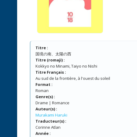
Titre :
国境の南、太陽の西
Titre (romaji) :
Kokkyo no Minami, Taiyo no Nishi
Titre Français :
Au sud de la frontière, à l'ouest du soleil
Format :
Roman
Genre(s) :
Drame | Romance
Auteur(s) :
Murakami Haruki
Traducteur(s) :
Corinne Atlan
Année :