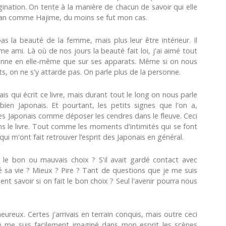
gination. On tente à la manière de chacun de savoir qui elle
san comme Hajime, du moins se fut mon cas.
s la beauté de la femme, mais plus leur être intérieur. Il
ami. Là où de nos jours la beauté fait loi, j'ai aimé tout
ersonne en elle-même que sur ses apparats. Même si on nous
, on ne s'y attarde pas. On parle plus de la personne.
s qui écrit ce livre, mais durant tout le long on nous parle
bien Japonais. Et pourtant, les petits signes que l'on a,
les Japonais comme déposer les cendres dans le fleuve. Ceci
ns le livre. Tout comme les moments d'intimités qui se font
i m'ont fait retrouver l’esprit des Japonais en général.
 le bon ou mauvais choix ? S'il avait gardé contact avec
 sa vie ? Mieux ? Pire ? Tant de questions que je me suis
t savoir si on fait le bon choix ? Seul l'avenir pourra nous
ureux. Certes j'arrivais en terrain conquis, mais outre ceci
. Je me suis facilement imaginé dans mon esprit les scènes