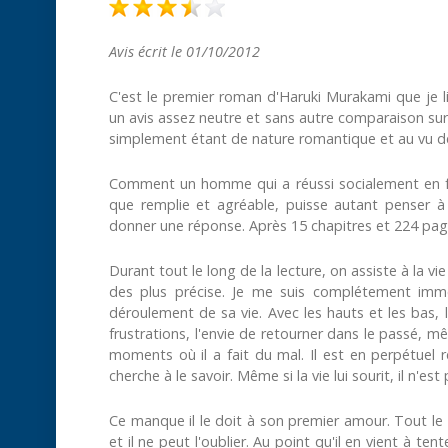
Avis écrit le 01/10/2012
C'est le premier roman d'Haruki Murakami que je li
un avis assez neutre et sans autre comparaison sur u
simplement étant de nature romantique et au vu de 
Comment un homme qui a réussi socialement en fais
que remplie et agréable, puisse autant penser à
donner une réponse. Après 15 chapitres et 224 pag
Durant tout le long de la lecture, on assiste à la v
des plus précise. Je me suis complétement imm
déroulement de sa vie. Avec les hauts et les ba
frustrations, l'envie de retourner dans le passé, mê
moments où il a fait du mal. Il est en perpétuel r
cherche à le savoir. Même si la vie lui sourit, il n'est
Ce manque il le doit à son premier amour. Tout le
et il ne peut l'oublier. Au point qu'il en vient à t