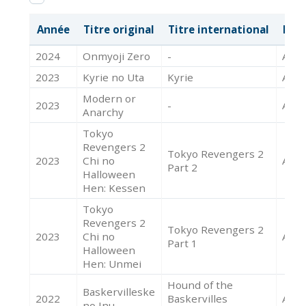
Année
Titre original
Titre international
Mét
2024
Onmyoji Zero
-
Acte
2023
Kyrie no Uta
Kyrie
Acte
Modern or
2023
-
Acte
Anarchy
Tokyo
Revengers 2
Tokyo Revengers 2
2023
Chi no
Acte
Part 2
Halloween
Hen: Kessen
Tokyo
Revengers 2
Tokyo Revengers 2
2023
Chi no
Acte
Part 1
Halloween
Hen: Unmei
Hound of the
Baskervilleske
2022
Baskervilles
Acte
no Inu