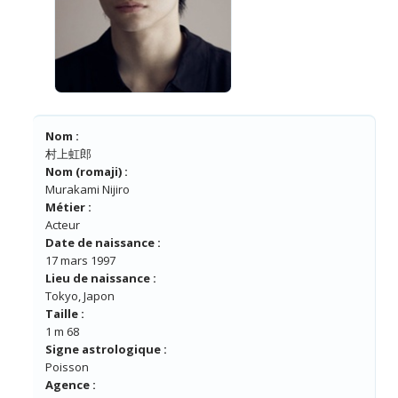
Nom :
村上虹郎
Nom (romaji) :
Murakami Nijiro
Métier :
Acteur
Date de naissance :
17 mars 1997
Lieu de naissance :
Tokyo, Japon
Taille :
1 m 68
Signe astrologique :
Poisson
Agence :