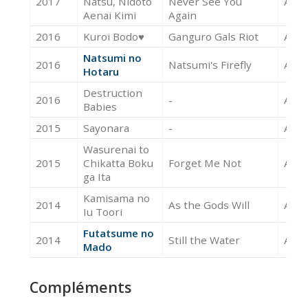
2017
Natsu, Nidoto
Never See You
Acte
Aenai Kimi
Again
2016
Kuroi Bodo♥
Ganguro Gals Riot
Acte
Natsumi no
2016
Natsumi's Firefly
Acte
Hotaru
Destruction
2016
-
Acte
Babies
2015
Sayonara
-
Acte
Wasurenai to
2015
Chikatta Boku
Forget Me Not
Acte
ga Ita
Kamisama no
2014
As the Gods Will
Acte
Iu Toori
Futatsume no
2014
Still the Water
Acte
Mado
Compléments