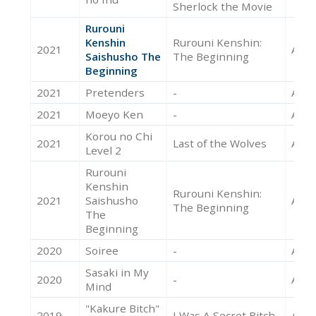
Sherlock the Movie
Rurouni
Kenshin
Rurouni Kenshin:
2021
Acte
Saishusho The
The Beginning
Beginning
2021
Pretenders
-
Acte
2021
Moeyo Ken
-
Acte
Korou no Chi
2021
Last of the Wolves
Acte
Level 2
Rurouni
Kenshin
Rurouni Kenshin:
2021
Saishusho
Acte
The Beginning
The
Beginning
2020
Soiree
-
Acte
Sasaki in My
2020
-
Acte
Mind
"Kakure Bitch"
2019
I Was A Secret Bitch
Acte