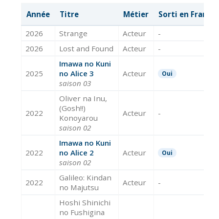
Année
Titre
Métier
Sorti en France
2026
Strange
Acteur
-
2026
Lost and Found
Acteur
-
Imawa no Kuni
2025
no Alice 3
Acteur
Oui
saison 03
Oliver na Inu,
(Gosh!!)
2022
Acteur
-
Konoyarou
saison 02
Imawa no Kuni
2022
no Alice 2
Acteur
Oui
saison 02
Galileo: Kindan
2022
Acteur
-
no Majutsu
Hoshi Shinichi
no Fushigina