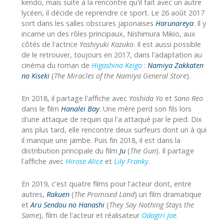
kendo, mais suite à la rencontre qu'il fait avec un autre
lycéen, il décide de reprendre ce sport. Le 26 août 2017
sort dans les salles obscures japonaises
Harunareya
. Il y
incarne un des rôles principaux, Nishimura Mikio, aux
côtés de l'actrice
Yoshiyuki Kazuko
. Il est aussi possible
de le retrouver, toujours en 2017, dans l'adaptation au
cinéma du roman de
Higashino Keigo
:
Namiya Zakkaten
no Kiseki
(
The Miracles of the Namiya General Store
).
En 2018, il partage l'affiche avec
Yoshida Yo
et
Sano Reo
dans le film
Hanalei Bay
. Une mère perd son fils lors
d'une attaque de requin qui l'a attaqué par le pied. Dix
ans plus tard, elle rencontre deux surfeurs dont un à qui
il manque une jambe. Puis fin 2018, il est dans la
distribution principale du film
Ju
(
The Gun
). Il partage
l'affiche avec
Hirose Alice
et
Lily Franky
.
En 2019, c'est quatre films pour l'acteur dont, entre
autres,
Rakuen
(
The Promised Land
) un film dramatique
et
Aru Sendou no Hanashi
(
They Say Nothing Stays the
Same
), film de l'acteur et réalisateur
Odagiri Joe
.