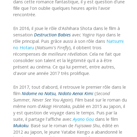
dans cette romance fantastique, il y est question d'une
fille que l'on oublie quelques heures après l'avoir
rencontrée.
En 2016, il joue le rôle d'Ashihara Shota dans le film à
sensation
Destruction Babies
avec
Yagira Yuya
dans le
rôle principal. Puis grâce aussi à son rôle dans
Natsumi
no Hotaru
(
Natsumi's Firefly
), il obtient trois
récompenses de
meilleure révélation
. Cela ne fait que
consolider son talent et la légitimité qu'il a à être
présent au cinéma. Ce qui lui permet, entre autres,
d'avoir une année 2017 très prolifique.
En 2017, tout d'abord, il retrouve le premier rôle dans le
film
Nidome no Natsu, Nidoto Aenai Kimi
(
Second
Summer, Never See You Again
). Film basé sur le roman du
même nom d'
Akagi Hirotaka
, publié en 2015 au Japon, il
y est question de voyage dans le temps. Puis par la
suite, il partage l'affiche avec
Ayano Gou
dans le film
Mukoku
. Basé sur le roman de
Fujisawa Shu
, édité en
2012 au Japon, le jeune Yatabe Kengo a abandonné le