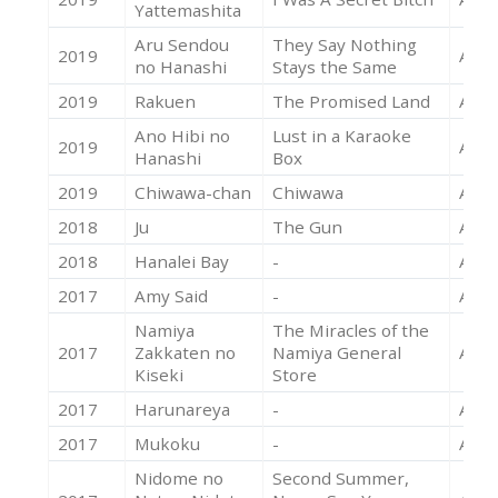
Yattemashita
Aru Sendou
They Say Nothing
2019
Acte
no Hanashi
Stays the Same
2019
Rakuen
The Promised Land
Acte
Ano Hibi no
Lust in a Karaoke
2019
Acte
Hanashi
Box
2019
Chiwawa-chan
Chiwawa
Acte
2018
Ju
The Gun
Acte
2018
Hanalei Bay
-
Acte
2017
Amy Said
-
Acte
Namiya
The Miracles of the
2017
Zakkaten no
Namiya General
Acte
Kiseki
Store
2017
Harunareya
-
Acte
2017
Mukoku
-
Acte
Nidome no
Second Summer,