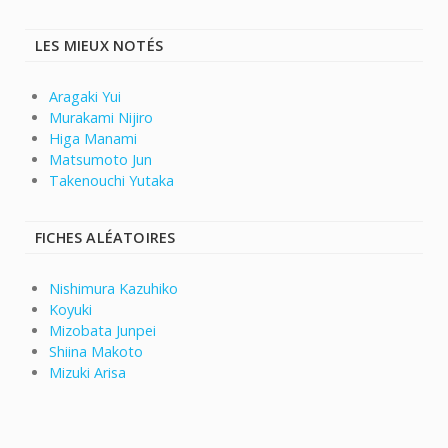
LES MIEUX NOTÉS
Aragaki Yui
Murakami Nijiro
Higa Manami
Matsumoto Jun
Takenouchi Yutaka
FICHES ALÉATOIRES
Nishimura Kazuhiko
Koyuki
Mizobata Junpei
Shiina Makoto
Mizuki Arisa