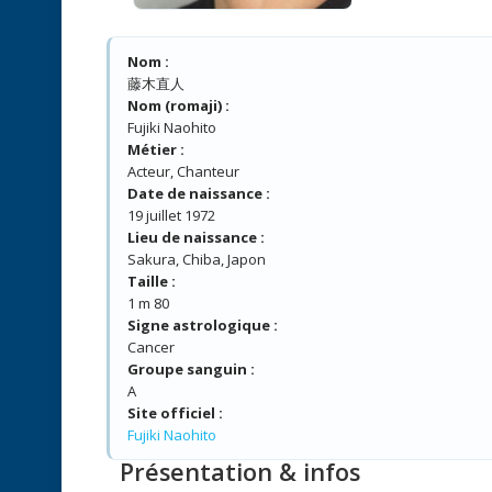
Nom :
藤木直人
Nom (romaji) :
Fujiki Naohito
Métier :
Acteur, Chanteur
Date de naissance :
19 juillet 1972
Lieu de naissance :
Sakura, Chiba, Japon
Taille :
1 m 80
Signe astrologique :
Cancer
Groupe sanguin :
A
Site officiel :
Fujiki Naohito
Présentation & infos