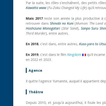
Par la suite, les rôles s'enchaînent, des petits rôl
Kawatta www
(
Fu-Zoku Changed My Life
) qu'il retrou
Mais 2017
reste son année la plus productive à ce 
retrouver dans
Shinobi no Kuni
(
Mumon: The Land of
Hoshizuna Monogatari
(
Star Sand
),
Sanpo Suru Shi
Third Murder
), entre autres.
En 2018
, c'est dans, entre autres,
Kuso-yaro to Utsu
En 2019
, c'est dans le film
Kingdom
qu'il incarne
en 2022 et 2023.
Agence
Il quitte l'agence Yumanite, auquel il appartient dep
Théâtre
Depuis 2010, et jusqu'à aujourd'hui, il foule les 