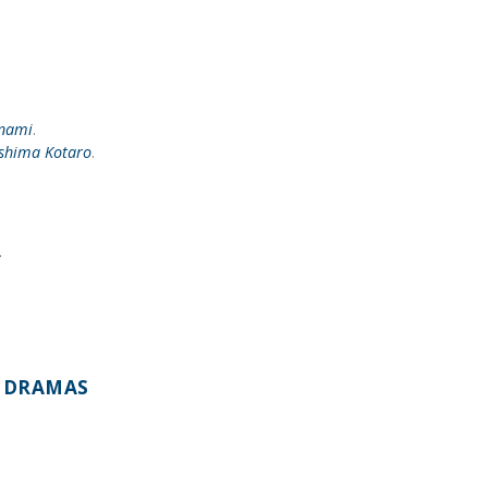
inami
.
shima Kotaro
.
.
S DRAMAS