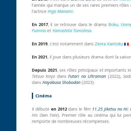
l'année qui marque un de ses rares premiers rôles 
l'actrice
Higa Manami
.
En 2017
, il se retrouve dans le drama
Boku, Unme
Fumino
et
Yamashita Tomohisa
.
En 2019
, c'est notamment dans
Zenra Kantoku
,
En 2021
, il joue dans plusieurs drama dont la sais
Depuis 2021
, ses rôles principaux et importants
Tetsuo
Kinjo
dans
Futari no Ultraman
(2022),
Sad
dans
Hayabusa Shobodan
(2023).
Cinéma
Il débute
en 2012
dans le film
11.25 Jiketsu no Hi
His Own Fate
). Premier rôle au cinéma qui lui per
remporte de nombreuses récompenses.