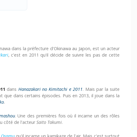
inawa dans la préfecture d'Okinawa au Japon, est un acteur
kari
, c'est en 2011 qu'il décide de suivre les pas de cette
011
dans
Hanazakari no Kimitachi e 2011
. Mais par la suite
t que dans certains épisodes. Puis en 2013, il joue dans la
ko
.
imashou
. Une des premières fois où il incarne un des rôles
u côté de l'acteur
Saito Takumi
.
 Osamu
qu'il incarne un kamikaze de l'air. Mais c'est surtout