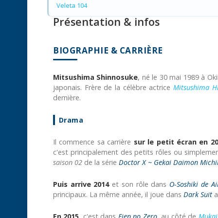
Veleta 104
Présentation & infos
BIOGRAPHIE & CARRIÈRE
Mitsushima Shinnosuke
, né le 30 mai 1989 à Ok
japonais. Frère de la célèbre actrice
Mitsushima Hi
dernière.
Drama
Il commence sa carrière
sur le petit écran en 2
c'est principalement des petits rôles ou simplemen
saison 02
de la série
Doctor X ~ Gekai Daimon Michi
Puis arrive 2014
et son rôle dans
O-Soshiki de A
principaux. La même année, il joue dans
Dark Suit
a
En 2015
, c'est dans
Eien no Zero
, au côté de
Mukai