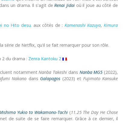
dans un drama. Il s'agit de
Renai Jidai
où il joue au côté de
i no Hito desu.
aux côtés de :
Kamenashi Kazuya
,
Kimura
 la série de Netflix, qu'il se fait remarquer pour son rôle.
on 2 du drama :
Zenra Kantoku 2
.
 incluent notamment
Nanba
Takeshi
dans
Nanba MG5
(2022),
afumi
Nakano
dans
Galapagos
(2023) et
Fujimoto
Kansuke
: Mishima Yukio to Wakamono-Tachi
(
11.25 The Day He Chose
met de suite de se faire remarquer. Grâce à ce dernier, il