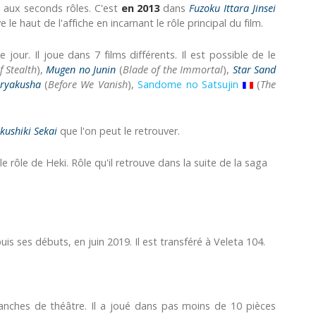
es aux seconds rôles. C'est
en 2013
dans
Fuzoku Ittara Jinsei
ve le haut de l'affiche en incarnant le rôle principal du film.
jour. Il joue dans 7 films différents. Il est possible de le
 Stealth
),
Mugen no Junin
(
Blade of the Immortal
),
Star Sand
nryakusha
(
Before We Vanish
),
Sandome no Satsujin
(
The
kushiki Sekai
que l'on peut le retrouver.
 le rôle de Heki. Rôle qu'il retrouve dans la suite de la saga
uis ses débuts, en juin 2019. Il est transféré à Veleta 104.
planches de théâtre. Il a joué dans pas moins de 10 pièces