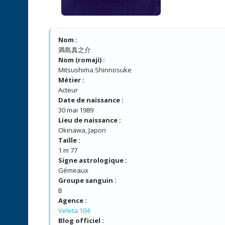
Nom :
満島真之介
Nom (romaji) :
Mitsushima Shinnosuke
Métier :
Acteur
Date de naissance :
30 mai 1989
Lieu de naissance :
Okinawa, Japon
Taille :
1 m 77
Signe astrologique :
Gémeaux
Groupe sanguin :
B
Agence :
Veleta 104
Blog officiel :