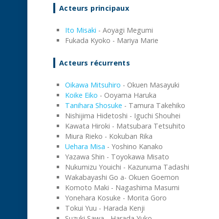
Acteurs principaux
Ito Misaki
- Aoyagi Megumi
Fukada Kyoko - Mariya Marie
Acteurs récurrents
Oikawa Mitsuhiro
- Okuen Masayuki
Koike Eiko
- Ooyama Haruka
Tanihara Shosuke
- Tamura Takehiko
Nishijima Hidetoshi - Iguchi Shouhei
Kawata Hiroki - Matsubara Tetsuhito
Miura Rieko - Kokuban Rika
Uehara Misa
- Yoshino Kanako
Yazawa Shin - Toyokawa Misato
Nukumizu Youichi - Kazunuma Tadashi
Wakabayashi Go a- Okuen Goemon
Komoto Maki - Nagashima Masumi
Yonehara Kosuke - Morita Goro
Tokui Yuu - Harada Kenji
Suzuki Sawa - Harada Yuko