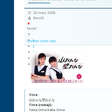
26 mars 2008
Benoît
Noter :
1
Donner votre avis
2
3
4
5
Titre :
山おんな壁おんな
Titre (romaji) :
Yama Onna Kabe Onna