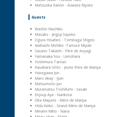
Matsuoka Kanon - Kuwata Riyoko
Guests
Washio Machiko
Masako - Jinguji Sayoko
Ogura Hisahiro - Tominaga Shigeo
Iwahashi Michiko -Tamura Miyuki
Sasano Takashi - Père de Aoyagi
Yamanaka Sou - Uenohara
Yoshimura Tamao
Kasahara Orito - Jeune frère de Mariya
Hasegawa Jun
Maro Akaji - Ijuin
Matsumoto Jun
Muramatsu Toshifumi - Sasaki
Enjouji Aya - Nankota
Oka Mayumi - Mère de Mariya
Hida Keiko - Grand-Mère de Mariya
Minami Miho - Nana
Megu-chan - Marie