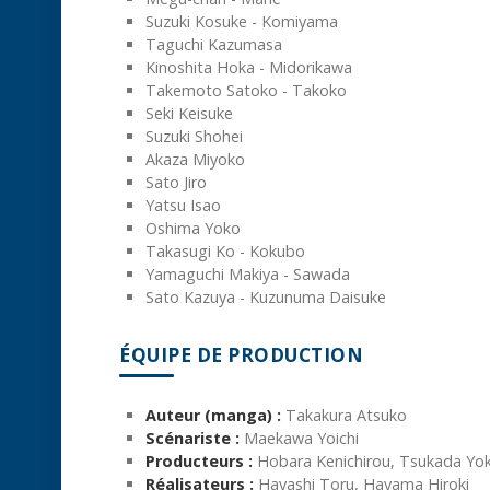
Suzuki Kosuke - Komiyama
Taguchi Kazumasa
Kinoshita Hoka - Midorikawa
Takemoto Satoko - Takoko
Seki Keisuke
Suzuki Shohei
Akaza Miyoko
Sato Jiro
Yatsu Isao
Oshima Yoko
Takasugi Ko - Kokubo
Yamaguchi Makiya - Sawada
Sato Kazuya - Kuzunuma Daisuke
ÉQUIPE DE PRODUCTION
Auteur (manga) :
Takakura Atsuko
Scénariste :
Maekawa Yoichi
Producteurs :
Hobara Kenichirou, Tsukada Yo
Réalisateurs :
Hayashi Toru, Hayama Hiroki