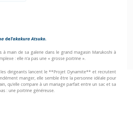
na
de
Takakura Atsuko
.
s à main de sa galerie dans le grand magasin Marukoshi à
mplexe : elle n’a pas une « grosse poitrine ».
 les dirigeants lancent le **Projet Dynamite** et recrutent
ondément manger, elle semble être la personne idéale pour
ain, qu’elle compare à un mariage parfait entre un sac et sa
pas : une poitrine généreuse.