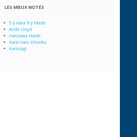
LES MIEUX NOTÉS
5-ji Kara 9-ji Made
Ando Lloyd
Hanzawa Naoki
Karei naru Ichizoku
Kurosagi