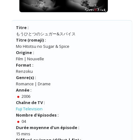
Titre :
もうひとつのシュガー&スパイス
Titre (romaji) :
Mo Hitotsu no Sugar & Spice
Origine :
Film | Nouvelle
Format :
Renzoku
Genre(s) :
Romance | Drame
Année :
2006
Chaîne de TV :
Fuji Television
Nombre d'épisodes :
04
Durée moyenne d'un épisode :
15 mins