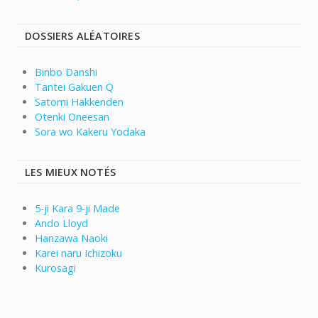
DOSSIERS ALÉATOIRES
Binbo Danshi
Tantei Gakuen Q
Satomi Hakkenden
Otenki Oneesan
Sora wo Kakeru Yodaka
LES MIEUX NOTÉS
5-ji Kara 9-ji Made
Ando Lloyd
Hanzawa Naoki
Karei naru Ichizoku
Kurosagi