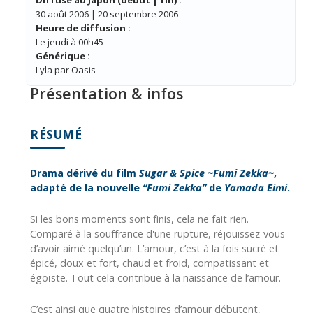
Diffusé au Japon (début | fin) :
30 août 2006 | 20 septembre 2006
Heure de diffusion :
Le jeudi à 00h45
Générique :
Lyla par Oasis
Présentation & infos
RÉSUMÉ
Drama dérivé du film
Sugar & Spice ~Fumi Zekka~
,
adapté de la nouvelle
“Fumi Zekka”
de
Yamada Eimi
.
Si les bons moments sont finis, cela ne fait rien.
Comparé à la souffrance d'une rupture, réjouissez-vous
d’avoir aimé quelqu’un. L’amour, c’est à la fois sucré et
épicé, doux et fort, chaud et froid, compatissant et
égoïste. Tout cela contribue à la naissance de l’amour.
C’est ainsi que quatre histoires d’amour débutent,