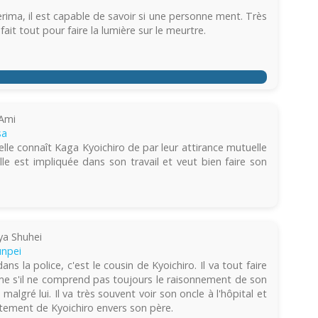
erima, il est capable de savoir si une personne ment. Très
 fait tout pour faire la lumière sur le meurtre.
Ami
sa
 elle connaît Kaga Kyoichiro de par leur attirance mutuelle
le est impliquée dans son travail et veut bien faire son
a Shuhei
unpei
ans la police, c'est le cousin de Kyoichiro. Il va tout faire
ême s'il ne comprend pas toujours le raisonnement de son
s malgré lui. Il va très souvent voir son oncle à l'hôpital et
ement de Kyoichiro envers son père.