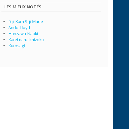
LES MIEUX NOTÉS
5-ji Kara 9-ji Made
Ando Lloyd
Hanzawa Naoki
Karei naru Ichizoku
Kurosagi