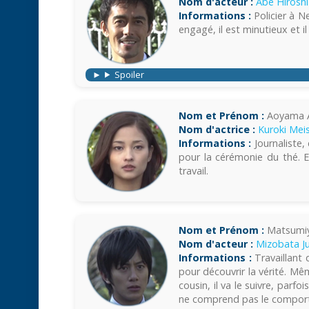
Nom d'acteur :
Abe Hiroshi
Informations :
Policier à N
engagé, il est minutieux et il
Spoiler
Nom et Prénom :
Aoyama 
Nom d'actrice :
Kuroki Mei
Informations :
Journaliste,
pour la cérémonie du thé. El
travail.
Nom et Prénom :
Matsumiy
Nom d'acteur :
Mizobata J
Informations :
Travaillant d
pour découvrir la vérité. M
cousin, il va le suivre, parfoi
ne comprend pas le comport