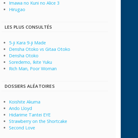
Imawa no Kuni no Alice 3
Hirugao
LES PLUS CONSULTÉS
5-ji Kara 9-ji Made
Densha Otoko vs Gitaa Otoko
Densha Otoko
Soredemo, Ikite Yuku
Rich Man, Poor Woman
DOSSIERS ALÉATOIRES
Koishite Akuma
Ando Lloyd
Hidarime Tantei EYE
Strawberry on the Shortcake
Second Love