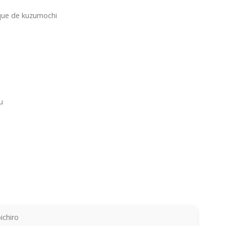
que de kuzumochi
u
ichiro