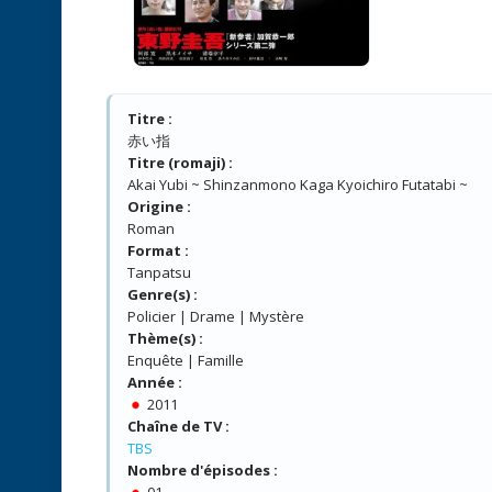
Titre :
赤い指
Titre (romaji) :
Akai Yubi ~ Shinzanmono Kaga Kyoichiro Futatabi ~
Origine :
Roman
Format :
Tanpatsu
Genre(s) :
Policier | Drame | Mystère
Thème(s) :
Enquête | Famille
Année :
2011
Chaîne de TV :
TBS
Nombre d'épisodes :
01