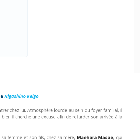
de
Higashino Keigo
.
ntrer chez lui. Atmosphère lourde au sein du foyer familial, il
 bien il cherche une excuse afin de retarder son arrivée à la
ec sa femme et son fils, chez sa mère,
Maehara Masae
, qui