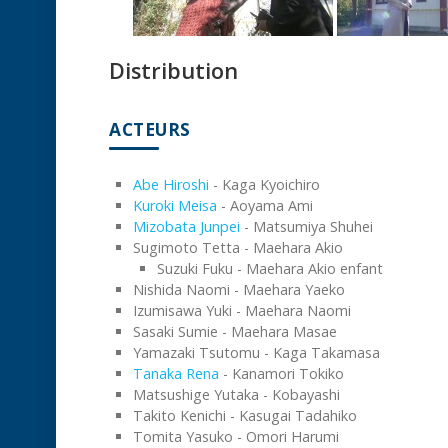
Distribution
ACTEURS
Abe Hiroshi
- Kaga Kyoichiro
Kuroki Meisa
- Aoyama Ami
Mizobata Junpei
- Matsumiya Shuhei
Sugimoto Tetta - Maehara Akio
Suzuki Fuku - Maehara Akio enfant
Nishida Naomi - Maehara Yaeko
Izumisawa Yuki - Maehara Naomi
Sasaki Sumie - Maehara Masae
Yamazaki Tsutomu - Kaga Takamasa
Tanaka Rena
- Kanamori Tokiko
Matsushige Yutaka - Kobayashi
Takito Kenichi - Kasugai Tadahiko
Tomita Yasuko - Omori Harumi