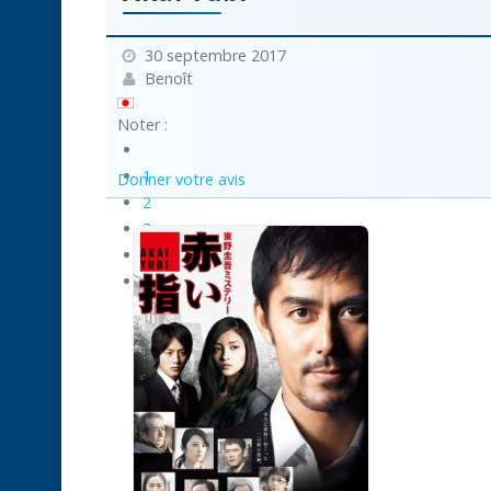
30 septembre 2017
Benoît
Noter :
1
Donner votre avis
2
3
4
5