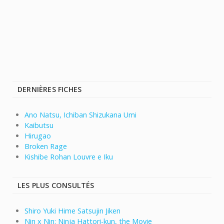
DERNIÈRES FICHES
Ano Natsu, Ichiban Shizukana Umi
Kaibutsu
Hirugao
Broken Rage
Kishibe Rohan Louvre e Iku
LES PLUS CONSULTÉS
Shiro Yuki Hime Satsujin Jiken
Nin x Nin: Ninja Hattori-kun, the Movie