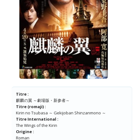
Titre :
麒麟の翼 ～劇場版・新参者～
Titre (romaji) :
Kirin no Tsubasa ～ Gekijoban Shinzanmono ～
Titre International :
The Wings of the Kirin
Origine :
Roman