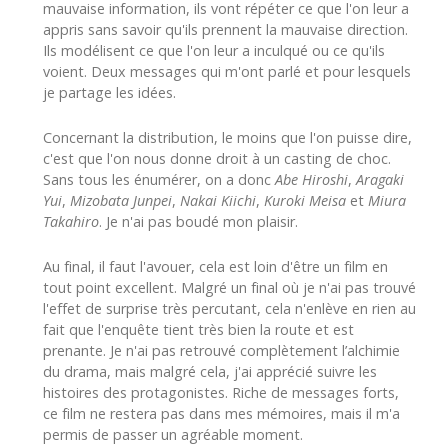
mauvaise information, ils vont répéter ce que l'on leur a
appris sans savoir qu'ils prennent la mauvaise direction.
Ils modélisent ce que l'on leur a inculqué ou ce qu'ils
voient. Deux messages qui m'ont parlé et pour lesquels
je partage les idées.
Concernant la distribution, le moins que l'on puisse dire,
c'est que l'on nous donne droit à un casting de choc.
Sans tous les énumérer, on a donc
Abe Hiroshi
,
Aragaki
Yui
,
Mizobata Junpei
,
Nakai Kiichi
,
Kuroki Meisa
et
Miura
Takahiro
. Je n'ai pas boudé mon plaisir.
Au final, il faut l'avouer, cela est loin d'être un film en
tout point excellent. Malgré un final où je n'ai pas trouvé
l'effet de surprise très percutant, cela n'enlève en rien au
fait que l'enquête tient très bien la route et est
prenante. Je n'ai pas retrouvé complètement l’alchimie
du drama, mais malgré cela, j'ai apprécié suivre les
histoires des protagonistes. Riche de messages forts,
ce film ne restera pas dans mes mémoires, mais il m'a
permis de passer un agréable moment.