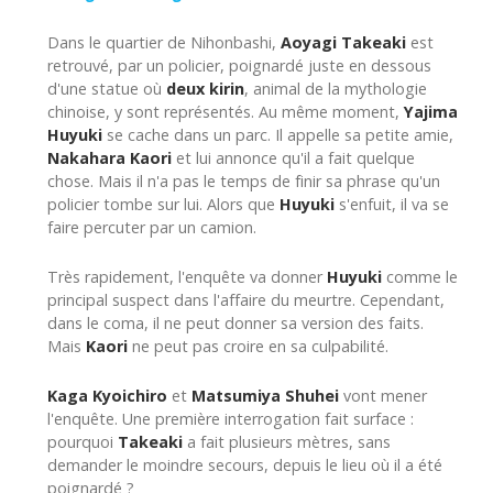
Dans le quartier de Nihonbashi,
Aoyagi Takeaki
est
retrouvé, par un policier, poignardé juste en dessous
d'une statue où
deux kirin
, animal de la mythologie
chinoise, y sont représentés. Au même moment,
Yajima
Huyuki
se cache dans un parc. Il appelle sa petite amie,
Nakahara Kaori
et lui annonce qu'il a fait quelque
chose. Mais il n'a pas le temps de finir sa phrase qu'un
policier tombe sur lui. Alors que
Huyuki
s'enfuit, il va se
faire percuter par un camion.
Très rapidement, l'enquête va donner
Huyuki
comme le
principal suspect dans l'affaire du meurtre. Cependant,
dans le coma, il ne peut donner sa version des faits.
Mais
Kaori
ne peut pas croire en sa culpabilité.
Kaga Kyoichiro
et
Matsumiya Shuhei
vont mener
l'enquête. Une première interrogation fait surface :
pourquoi
Takeaki
a fait plusieurs mètres, sans
demander le moindre secours, depuis le lieu où il a été
poignardé ?