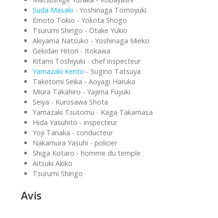
Suda Masaki
- Yoshinaga Tomoyuki
Emoto Tokio - Yokota Shogo
Tsurumi Shingo - Otake Yukio
Akiyama Natsuko - Yoshinaga Mieko
Gekidan Hitori - Itokawa
Kitami Toshiyuki - chef inspecteur
Yamazaki Kento
- Sugino Tatsuya
Taketomi Seika - Aoyagi Haruka
Miura Takahiro - Yajima Fuyuki
Seiya - Kurosawa Shota
Yamazaki Tsutomu - Kaga Takamasa
Hida Yasuhito - inspecteur
Yoji Tanaka - conducteur
Nakamura Yasuhi - policier
Shiga Kotaro - homme du temple
Aitsuki Akiko
Tsurumi Shingo
Avis