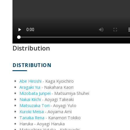
Distribution
DISTRIBUTION
Abe Hiroshi
- Kaga Kyoichiro
Aragaki Yui
- Nakahara Kaori
Mizobata Junpei
- Matsumiya Shuhei
Nakai Kiichi
- Aoyagi Takeaki
Matsuzaka Tori
- Aoyagi Yuto
Kuroki Meisa
- Aoyama Ami
Tanaka Rena
- Kanamori Tokiko
Haruka - Aoyagi Haruka
Matsushige Yutaka - Kobayashi