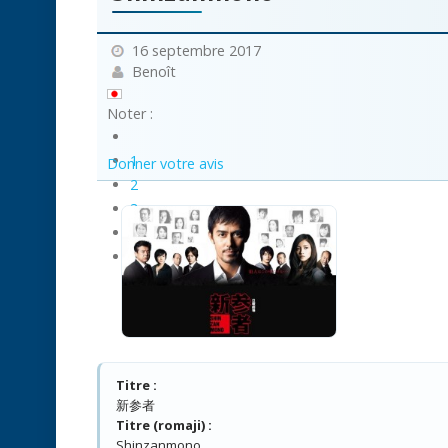
16 septembre 2017
Benoît
Noter :
1
Donner votre avis
2
3
4
5
Titre :
新参者
Titre (romaji) :
Shinzanmono