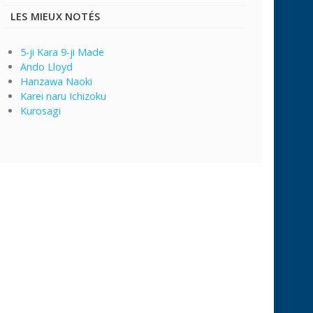
LES MIEUX NOTÉS
5-ji Kara 9-ji Made
Ando Lloyd
Hanzawa Naoki
Karei naru Ichizoku
Kurosagi