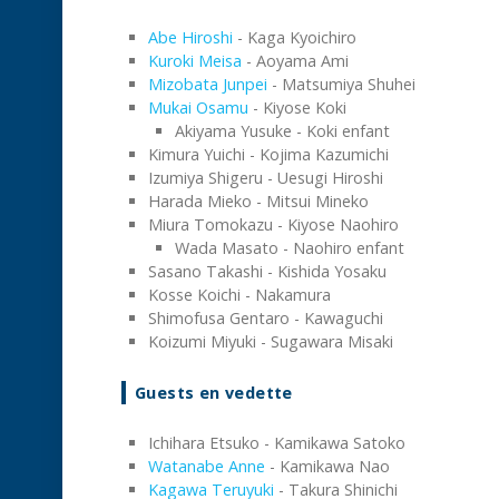
Abe Hiroshi
- Kaga Kyoichiro
Kuroki Meisa
- Aoyama Ami
Mizobata Junpei
- Matsumiya Shuhei
Mukai Osamu
- Kiyose Koki
Akiyama Yusuke - Koki enfant
Kimura Yuichi - Kojima Kazumichi
Izumiya Shigeru - Uesugi Hiroshi
Harada Mieko - Mitsui Mineko
Miura Tomokazu - Kiyose Naohiro
Wada Masato - Naohiro enfant
Sasano Takashi - Kishida Yosaku
Kosse Koichi - Nakamura
Shimofusa Gentaro - Kawaguchi
Koizumi Miyuki - Sugawara Misaki
Guests en vedette
Ichihara Etsuko - Kamikawa Satoko
Watanabe Anne
- Kamikawa Nao
Kagawa Teruyuki
- Takura Shinichi