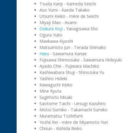
Tsuda Kanji - Kameda Seiichi
Aso Yumi - Kaeda Takako
Utsumi Keiko - mère de Seiichi
Miyaji Mao - Asami
Ookura Koji
- Yanagisawa Sho
Ogura Yuko
Maekawa Kiyoshi
Matsumoto Jun - Terada Shimako
Haru
- Sawamura Kanae
Fujisawa Shinnosuke - Sawamura Hideyuki
Ayado Chie - Fujiwara Machiko
Kashiwabara Shuji - Shinozuka Yu
Yashiro Hideki
Kawaguchi Keiko
Mine Ryuta
Sugimoto Misaki
Saotome Taichi - Uesugi Kazuhiro
Motoi Sumiko - Takamachi Sumiko
Muramatsu Toshifumi
Yoshii Rei - mère de Miyamoto Yuri
Chisun - Kishida Reiko