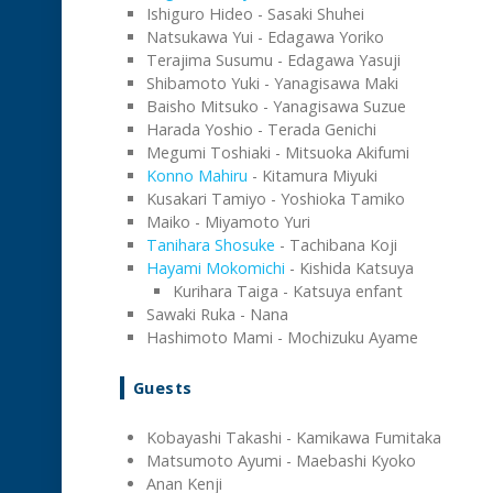
Ishiguro Hideo - Sasaki Shuhei
Natsukawa Yui - Edagawa Yoriko
Terajima Susumu - Edagawa Yasuji
Shibamoto Yuki - Yanagisawa Maki
Baisho Mitsuko - Yanagisawa Suzue
Harada Yoshio - Terada Genichi
Megumi Toshiaki - Mitsuoka Akifumi
Konno Mahiru
- Kitamura Miyuki
Kusakari Tamiyo - Yoshioka Tamiko
Maiko - Miyamoto Yuri
Tanihara Shosuke
- Tachibana Koji
Hayami Mokomichi
- Kishida Katsuya
Kurihara Taiga - Katsuya enfant
Sawaki Ruka - Nana
Hashimoto Mami - Mochizuku Ayame
Guests
Kobayashi Takashi - Kamikawa Fumitaka
Matsumoto Ayumi - Maebashi Kyoko
Anan Kenji