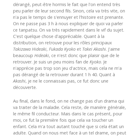
dérangé, peut-être hormis le fait que l'on entend très
peu parler de leur second fils. Sinon, cela va très vite, on
n'a pas le temps de s'ennuyer et l'histoire est prenante.
On ne passe pas 3 h à nous expliquer de quoi va parler
ce tanpatsu. On va très rapidement dans le vif du sujet.
C'est quelque chose d'appréciable. Quant à la
distribution, on retrouve pour les rôles principaux
Takizawa Hideaki
,
Fukada Kyoko
et
Takei Akashi
. J'aime
beaucoup
Hideaki
, ce n'est donc que plaisir que de le
retrouver. Je suis un peu moins fan de
Kyoko
. Je
n'apprécie pas trop son jeu d'actrice, mais cela ne m'a
pas dérangé de la retrouver durant 1 h 40. Quant à
Akashi
, je ne le connaissais pas, ce fut donc une
découverte.
Au final, dans le fond, on ne change pas d'un drama qui
va traiter de la maladie. Cela reste, de manière générale,
le même fil conducteur. Mais dans le cas présent, pour
moi, ce fut la première fois que cela va toucher un
enfant. Cela m'a tout autant touché que si cela était un
adulte. Quand on nous met face à un tel drame, on peut