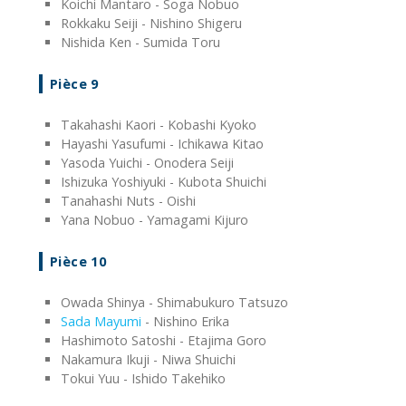
Koichi Mantaro - Soga Nobuo
Rokkaku Seiji - Nishino Shigeru
Nishida Ken - Sumida Toru
Pièce 9
Takahashi Kaori - Kobashi Kyoko
Hayashi Yasufumi - Ichikawa Kitao
Yasoda Yuichi - Onodera Seiji
Ishizuka Yoshiyuki - Kubota Shuichi
Tanahashi Nuts - Oishi
Yana Nobuo - Yamagami Kijuro
Pièce 10
Owada Shinya - Shimabukuro Tatsuzo
Sada Mayumi
- Nishino Erika
Hashimoto Satoshi - Etajima Goro
Nakamura Ikuji - Niwa Shuichi
Tokui Yuu - Ishido Takehiko