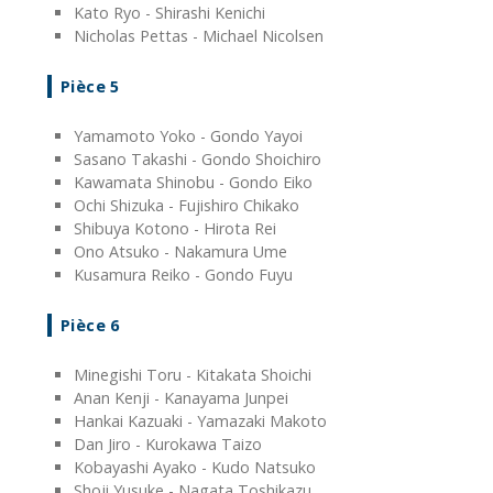
Kato Ryo - Shirashi Kenichi
Nicholas Pettas - Michael Nicolsen
Pièce 5
Yamamoto Yoko - Gondo Yayoi
Sasano Takashi - Gondo Shoichiro
Kawamata Shinobu - Gondo Eiko
Ochi Shizuka - Fujishiro Chikako
Shibuya Kotono - Hirota Rei
Ono Atsuko - Nakamura Ume
Kusamura Reiko - Gondo Fuyu
Pièce 6
Minegishi Toru - Kitakata Shoichi
Anan Kenji - Kanayama Junpei
Hankai Kazuaki - Yamazaki Makoto
Dan Jiro - Kurokawa Taizo
Kobayashi Ayako - Kudo Natsuko
Shoji Yusuke - Nagata Toshikazu