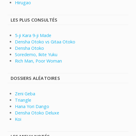
Hirugao
LES PLUS CONSULTÉS
5-ji Kara 9-ji Made
Densha Otoko vs Gitaa Otoko
Densha Otoko
Soredemo, Ikite Yuku
Rich Man, Poor Woman
DOSSIERS ALÉATOIRES
Zeni Geba
Triangle
Hana Yori Dango
Densha Otoko Deluxe
Koi