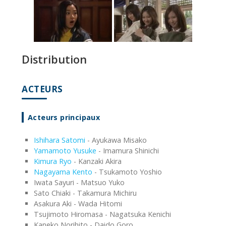
Distribution
ACTEURS
Acteurs principaux
Ishihara Satomi
- Ayukawa Misako
Yamamoto Yusuke
- Imamura Shinichi
Kimura Ryo
- Kanzaki Akira
Nagayama Kento
- Tsukamoto Yoshio
Iwata Sayuri - Matsuo Yuko
Sato Chiaki - Takamura Michiru
Asakura Aki - Wada Hitomi
Tsujimoto Hiromasa - Nagatsuka Kenichi
Kaneko Norihito - Daido Goro