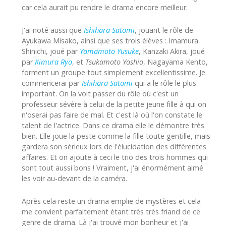
car cela aurait pu rendre le drama encore meilleur.
J'ai noté aussi que
Ishihara Satomi
, jouant le rôle de
Ayukawa Misako, ainsi que ses trois élèves : Imamura
Shinichi, joué par
Yamamoto Yusuke
, Kanzaki Akira, joué
par
Kimura Ryo
, et
Tsukamoto Yoshio
, Nagayama Kento,
forment un groupe tout simplement excellentissime. Je
commencerai par
Ishihara Satomi
qui a le rôle le plus
important. On la voit passer du rôle où c'est un
professeur sévère à celui de la petite jeune fille à qui on
n'oserai pas faire de mal. Et c'est là où l'on constate le
talent de l'actrice. Dans ce drama elle le démontre très
bien. Elle joue la peste comme la fille toute gentille, mais
gardera son sérieux lors de l'élucidation des différentes
affaires. Et on ajoute à ceci le trio des trois hommes qui
sont tout aussi bons ! Vraiment, j'ai énormément aimé
les voir au-devant de la caméra.
Après cela reste un drama emplie de mystères et cela
me convient parfaitement étant très très friand de ce
genre de drama. Là j'ai trouvé mon bonheur et j'ai