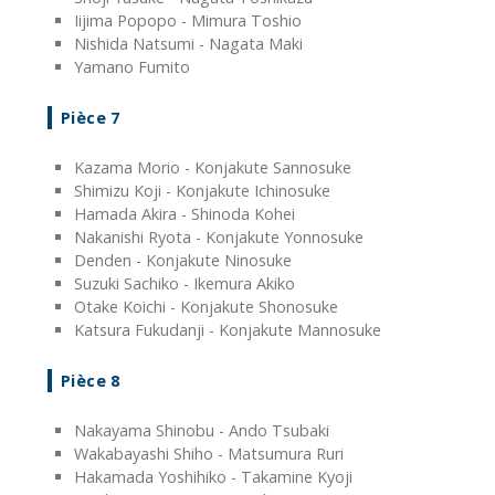
Iijima Popopo - Mimura Toshio
Nishida Natsumi - Nagata Maki
Yamano Fumito
Pièce 7
Kazama Morio - Konjakute Sannosuke
Shimizu Koji - Konjakute Ichinosuke
Hamada Akira - Shinoda Kohei
Nakanishi Ryota - Konjakute Yonnosuke
Denden - Konjakute Ninosuke
Suzuki Sachiko - Ikemura Akiko
Otake Koichi - Konjakute Shonosuke
Katsura Fukudanji - Konjakute Mannosuke
Pièce 8
Nakayama Shinobu - Ando Tsubaki
Wakabayashi Shiho - Matsumura Ruri
Hakamada Yoshihiko - Takamine Kyoji