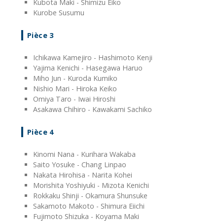
Kubota Maki - Shimizu Eiko
Kurobe Susumu
Pièce 3
Ichikawa Kamejiro - Hashimoto Kenji
Yajima Kenichi - Hasegawa Haruo
Miho Jun - Kuroda Kumiko
Nishio Mari - Hiroka Keiko
Omiya Taro - Iwai Hiroshi
Asakawa Chihiro - Kawakami Sachiko
Pièce 4
Kinomi Nana - Kurihara Wakaba
Saito Yosuke - Chang Linpao
Nakata Hirohisa - Narita Kohei
Morishita Yoshiyuki - Mizota Kenichi
Rokkaku Shinji - Okamura Shunsuke
Sakamoto Makoto - Shimura Eiichi
Fujimoto Shizuka - Koyama Maki