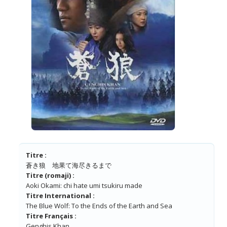
Titre :
蒼き狼 地果て海尽きるまで
Titre (romaji) :
Aoki Okami: chi hate umi tsukiru made
Titre International :
The Blue Wolf: To the Ends of the Earth and Sea
Titre Français :
Genghis Khan