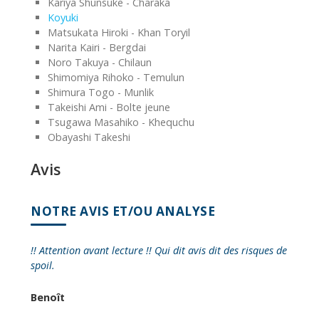
Kariya Shunsuke - Charaka
Koyuki
Matsukata Hiroki - Khan Toryil
Narita Kairi - Bergdai
Noro Takuya - Chilaun
Shimomiya Rihoko - Temulun
Shimura Togo - Munlik
Takeishi Ami - Bolte jeune
Tsugawa Masahiko - Khequchu
Obayashi Takeshi
Avis
NOTRE AVIS ET/OU ANALYSE
!! Attention avant lecture !! Qui dit avis dit des risques de
spoil.
Benoît