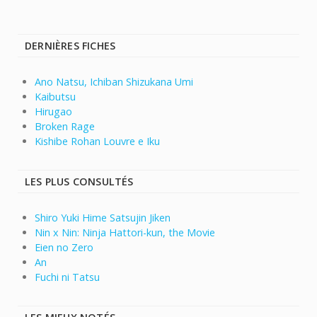
DERNIÈRES FICHES
Ano Natsu, Ichiban Shizukana Umi
Kaibutsu
Hirugao
Broken Rage
Kishibe Rohan Louvre e Iku
LES PLUS CONSULTÉS
Shiro Yuki Hime Satsujin Jiken
Nin x Nin: Ninja Hattori-kun, the Movie
Eien no Zero
An
Fuchi ni Tatsu