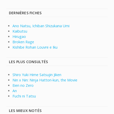
DERNIÈRES FICHES
Ano Natsu, Ichiban Shizukana Umi
Kaibutsu
Hirugao
Broken Rage
Kishibe Rohan Louvre e Iku
LES PLUS CONSULTÉS
Shiro Yuki Hime Satsujin Jiken
Nin x Nin: Ninja Hattori-kun, the Movie
Eien no Zero
An
Fuchi ni Tatsu
LES MIEUX NOTÉS