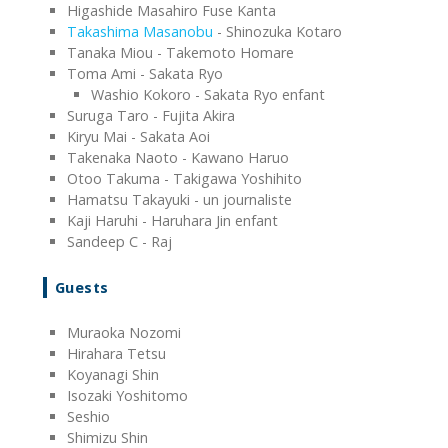
Higashide Masahiro Fuse Kanta
Takashima Masanobu
- Shinozuka Kotaro
Tanaka Miou - Takemoto Homare
Toma Ami - Sakata Ryo
Washio Kokoro - Sakata Ryo enfant
Suruga Taro - Fujita Akira
Kiryu Mai - Sakata Aoi
Takenaka Naoto - Kawano Haruo
Otoo Takuma - Takigawa Yoshihito
Hamatsu Takayuki - un journaliste
Kaji Haruhi - Haruhara Jin enfant
Sandeep C - Raj
Guests
Muraoka Nozomi
Hirahara Tetsu
Koyanagi Shin
Isozaki Yoshitomo
Seshio
Shimizu Shin