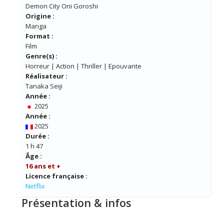
Demon City Oni Goroshi
Origine :
Manga
Format :
Film
Genre(s) :
Horreur | Action | Thriller | Epouvante
Réalisateur :
Tanaka Seiji
Année :
2025
Année :
2025
Durée :
1 h 47
Âge :
16 ans et +
Licence française :
Netflix
Présentation & infos