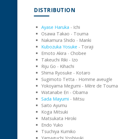
DISTRIBUTION
Ayase Haruka
- Ichi
Osawa Takao - Touma
Nakamura Shido - Manki
Kubozuka Yosuke
- Toraji
Emoto Akira - Chobee
Takeuchi Riki - Izo
Riju Go - Kihachi
Shima Ryosuke - Kotaro
Sugimoto Tetta - Homme aveugle
Yokoyama Megumi - Mère de Touma
Watanabe Eri - Obama
Sada Mayumi
- Mitsu
Saito Ayumu
Koga Mitsuki
Matsukata Hiroki
Endo Yuko
Tsuchiya Kumiko
Yamaguchi Yoshiyuki