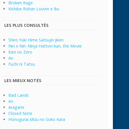
Broken Rage
Kishibe Rohan Louvre e Iku
LES PLUS CONSULTÉS
Shiro Yuki Hime Satsujin Jiken
Nin x Nin: Ninja Hattori-kun, the Movie
Eien no Zero
An
Fuchi ni Tatsu
LES MIEUX NOTÉS
Bad Lands
An
Aragami
Closed Note
Honogurai Mizu no Soko Kara