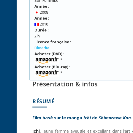
Sori Fumihiko
Année :
2008
Année :
2010
Durée :
2 h
Licence française :
Filmedia
Acheter (DVD) :
*
Acheter (Blu-ray) :
*
Présentation & infos
RÉSUMÉ
Film basé sur le manga
Ichi
de
Shimozawa Kan
.
Ichi
, jeune femme aveugle et excellant dans l’art