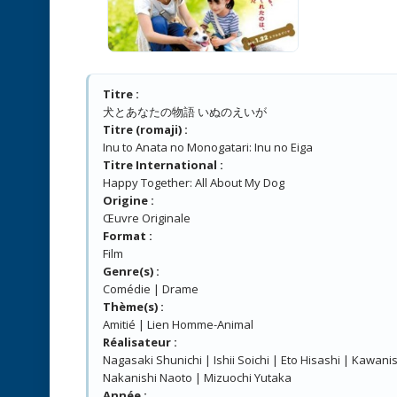
Titre :
犬とあなたの物語 いぬのえいが
Titre (romaji) :
Inu to Anata no Monogatari: Inu no Eiga
Titre International :
Happy Together: All About My Dog
Origine :
Œuvre Originale
Format :
Film
Genre(s) :
Comédie | Drame
Thème(s) :
Amitié | Lien Homme-Animal
Réalisateur :
Nagasaki Shunichi | Ishii Soichi | Eto Hisashi | Kawanis
Nakanishi Naoto | Mizuochi Yutaka
Année :