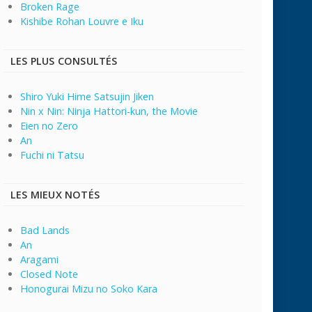
Broken Rage
Kishibe Rohan Louvre e Iku
LES PLUS CONSULTÉS
Shiro Yuki Hime Satsujin Jiken
Nin x Nin: Ninja Hattori-kun, the Movie
Eien no Zero
An
Fuchi ni Tatsu
LES MIEUX NOTÉS
Bad Lands
An
Aragami
Closed Note
Honogurai Mizu no Soko Kara