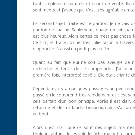
tout simplement naturels et criant de vérité. Ils n
sentiments et j'avoue que c'est très agréable en t
Le second sujet traité est le pardon. Je ne vais 
pardon de chacun. Seulement, quand on sait pard
est plus heureux. Alors certes ce n'est pas chose f
Ce film, le traite, d'une très jolie façon à trav
d'apporter là aussi un petit plus au film.
Quant au fait que Rui ne soit pas aveugle de na
recherche et tente de se comprendre. J'ai beauc
première fois, interprété ce rôle. Elle était criante de
Cependant, il y a quelques passages un peu mono
passé on le comprend très rapidement et c'est sans
cela partait d'un bon principe. Après il est clai
retourne et de là il faudra beaucoup plus s'attarder
au bout.
Alors il est clair que ce sont des sujets maintes
toujours autant de les voir. Je lâche ma petite larm