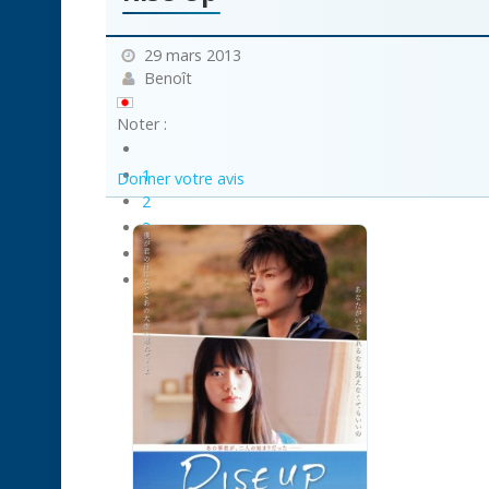
29 mars 2013
Benoît
Noter :
1
Donner votre avis
2
3
4
5