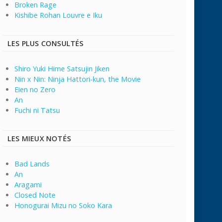
Broken Rage
Kishibe Rohan Louvre e Iku
LES PLUS CONSULTÉS
Shiro Yuki Hime Satsujin Jiken
Nin x Nin: Ninja Hattori-kun, the Movie
Eien no Zero
An
Fuchi ni Tatsu
LES MIEUX NOTÉS
Bad Lands
An
Aragami
Closed Note
Honogurai Mizu no Soko Kara