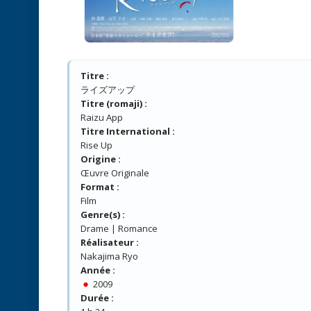
Titre :
ライズアップ
Titre (romaji) :
Raizu App
Titre International :
Rise Up
Origine :
Œuvre Originale
Format :
Film
Genre(s) :
Drame | Romance
Réalisateur :
Nakajima Ryo
Année :
2009
Durée :