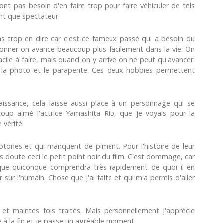
'ont pas besoin d'en faire trop pour faire véhiculer de tels
ant que spectateur.
pas trop en dire car c'est ce fameux passé qui a besoin du
onner on avance beaucoup plus facilement dans la vie. On
acile à faire, mais quand on y arrive on ne peut qu'avancer.
ers la photo et le parapente. Ces deux hobbies permettent
issance, cela laisse aussi place à un personnage qui se
oup aimé l'actrice Yamashita Rio, que je voyais pour la
 vérité.
tones et qui manquent de piment. Pour l'histoire de leur
 doute ceci le petit point noir du film. C'est dommage, car
r, que quiconque comprendra très rapidement de quoi il en
 sur l'humain. Chose que j'ai faite et qui m'a permis d'aller
 et maintes fois traités. Mais personnellement j'apprécie
e à la fin et je passe un agréable moment.