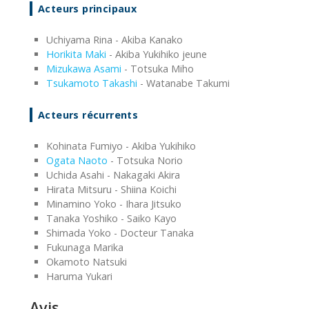
Acteurs principaux
Uchiyama Rina - Akiba Kanako
Horikita Maki
- Akiba Yukihiko jeune
Mizukawa Asami
- Totsuka Miho
Tsukamoto Takashi
- Watanabe Takumi
Acteurs récurrents
Kohinata Fumiyo - Akiba Yukihiko
Ogata Naoto
- Totsuka Norio
Uchida Asahi - Nakagaki Akira
Hirata Mitsuru - Shiina Koichi
Minamino Yoko - Ihara Jitsuko
Tanaka Yoshiko - Saiko Kayo
Shimada Yoko - Docteur Tanaka
Fukunaga Marika
Okamoto Natsuki
Haruma Yukari
Avis