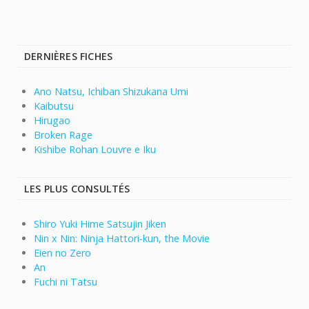
DERNIÈRES FICHES
Ano Natsu, Ichiban Shizukana Umi
Kaibutsu
Hirugao
Broken Rage
Kishibe Rohan Louvre e Iku
LES PLUS CONSULTÉS
Shiro Yuki Hime Satsujin Jiken
Nin x Nin: Ninja Hattori-kun, the Movie
Eien no Zero
An
Fuchi ni Tatsu