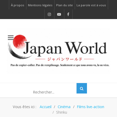
À propos
Mentions légales
Plan du site
La parole est à vous
Vous êtes ici :
Accueil
Cinéma
Films live-action
Shinku