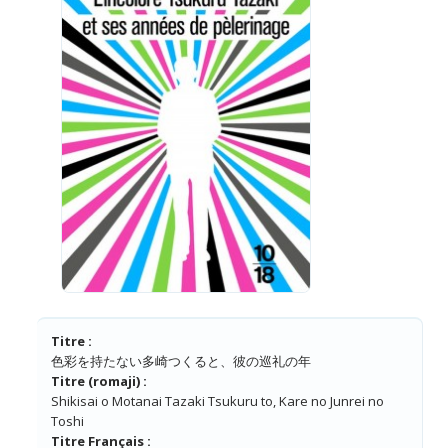
Titre :
色彩を持たない多崎つくると、彼の巡礼の年
Titre (romaji) :
Shikisai o Motanai Tazaki Tsukuru to, Kare no Junrei no
Toshi
Titre Français :