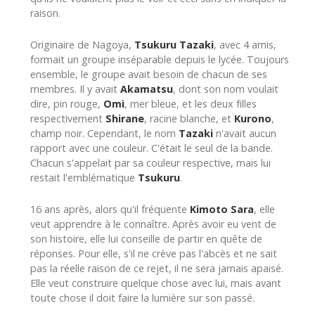
raison.
Originaire de Nagoya,
Tsukuru Tazaki
, avec 4 amis,
formait un groupe inséparable depuis le lycée. Toujours
ensemble, le groupe avait besoin de chacun de ses
membres. Il y avait
Akamatsu
, dont son nom voulait
dire, pin rouge,
Omi
, mer bleue, et les deux filles
respectivement
Shirane
, racine blanche, et
Kurono
,
champ noir. Cependant, le nom
Tazaki
n'avait aucun
rapport avec une couleur. C'était le seul de la bande.
Chacun s'appelait par sa couleur respective, mais lui
restait l'emblématique
Tsukuru
.
16 ans après, alors qu'il fréquente
Kimoto Sara
, elle
veut apprendre à le connaître. Après avoir eu vent de
son histoire, elle lui conseille de partir en quête de
réponses. Pour elle, s'il ne crève pas l'abcès et ne sait
pas la réelle raison de ce rejet, il ne sera jamais apaisé.
Elle veut construire quelque chose avec lui, mais avant
toute chose il doit faire la lumière sur son passé.