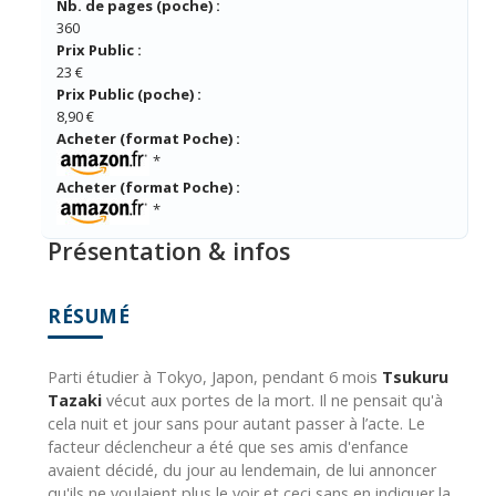
Nb. de pages (poche) :
360
Prix Public :
23 €
Prix Public (poche) :
8,90 €
Acheter (format Poche) :
*
Acheter (format Poche) :
*
Présentation & infos
RÉSUMÉ
Parti étudier à Tokyo, Japon, pendant 6 mois
Tsukuru
Tazaki
vécut aux portes de la mort. Il ne pensait qu'à
cela nuit et jour sans pour autant passer à l’acte. Le
facteur déclencheur a été que ses amis d'enfance
avaient décidé, du jour au lendemain, de lui annoncer
qu'ils ne voulaient plus le voir et ceci sans en indiquer la