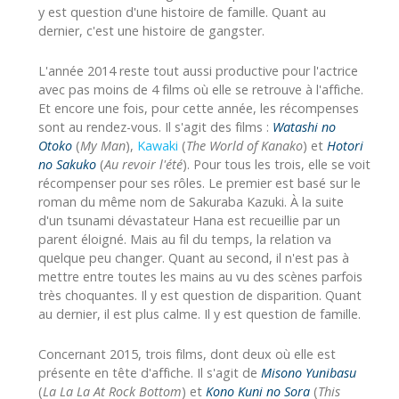
y est question d'une histoire de famille. Quant au
dernier, c'est une histoire de gangster.
L'année 2014 reste tout aussi productive pour l'actrice
avec pas moins de 4 films où elle se retrouve à l'affiche.
Et encore une fois, pour cette année, les récompenses
sont au rendez-vous. Il s'agit des films :
Watashi no
Otoko
(
My Man
),
Kawaki
(
The World of Kanako
) et
Hotori
no Sakuko
(
Au revoir l'été
). Pour tous les trois, elle se voit
récompenser pour ses rôles. Le premier est basé sur le
roman du même nom de Sakuraba Kazuki. À la suite
d'un tsunami dévastateur Hana est recueillie par un
parent éloigné. Mais au fil du temps, la relation va
quelque peu changer. Quant au second, il n'est pas à
mettre entre toutes les mains au vu des scènes parfois
très choquantes. Il y est question de disparition. Quant
au dernier, il est plus calme. Il y est question de famille.
Concernant 2015, trois films, dont deux où elle est
présente en tête d'affiche. Il s'agit de
Misono Yunibasu
(
La La La At Rock Bottom
) et
Kono Kuni no Sora
(
This