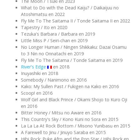
The Moon / Tsuki en 2023
What to Do with the Dead Kaiju? / Daikaijuu no
Atoshimatsu en 2022
Fly Me To The Saitama II / Tonde Saitama II en 2022
Tapestry / Ito en 2020
Tezuka's Barbara / Barbara en 2019
Little Miss P / Seiri-chan en 2019
No Longer Human / Ningen Shikkaku: Dazai Osamu
to 3 Nin no Onnatachi en 2019
Fly Me To The Saitama / Tonde Saitama en 2019
River's Edge
en 2018
Inuyashiki en 2018
Somebody / Nanimono en 2016
Kako: My Sullen Past / Fukigen na Kako en 2016
Scoop! en 2016
Wolf Girl and Black Prince / Okami Shojo to Kuro Oji
en 2016
Bitter Honey / Mitsu no Aware en 2016
This Country's Sky / Kono Kuni no Sora en 2015
La La La At Rock Bottom / Misono Yunibasu en 2015
A Farewell to Jinu / Jinuyo Saraba en 2015
Hibi Rock: Puke Afro and the Pop Star / Hibi Rock en