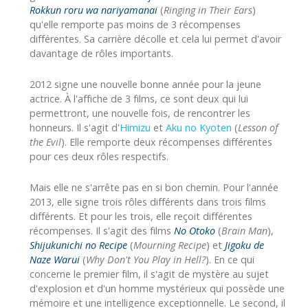
Rokkun roru wa nariyamanai
(
Ringing in Their Ears
)
qu'elle remporte pas moins de 3 récompenses
différentes. Sa carrière décolle et cela lui permet d'avoir
davantage de rôles importants.
2012 signe une nouvelle bonne année pour la jeune
actrice. À l'affiche de 3 films, ce sont deux qui lui
permettront, une nouvelle fois, de rencontrer les
honneurs. Il s'agit d'
Himizu
et
Aku no Kyoten
(
Lesson of
the Evil
). Elle remporte deux récompenses différentes
pour ces deux rôles respectifs.
Mais elle ne s'arrête pas en si bon chemin. Pour l'année
2013, elle signe trois rôles différents dans trois films
différents. Et pour les trois, elle reçoit différentes
récompenses. Il s'agit des films
No Otoko
(
Brain Man
),
Shijukunichi no Recipe
(
Mourning Recipe
) et
Jigoku de
Naze Warui
(
Why Don't You Play in Hell?
). En ce qui
concerne le premier film, il s'agit de mystère au sujet
d'explosion et d'un homme mystérieux qui possède une
mémoire et une intelligence exceptionnelle. Le second, il