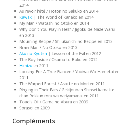
2014
Au revoir l'été / Hotori no Sakuko en 2014
Kawaki
| The World of Kanako en 2014
My Man / Watashi no Otoko en 2014
Why Don't You Play in Hell? / Jigoku de Naze Warui
en 2013
Mourning Recipe / Shijukunichi no Recipe en 2013
Brain Man / No Otoko en 2013
Aku no Kyoten
| Lesson of the Evil en 2012
The Boy Inside / Osama to Boku en 2012
Himizu
en 2011
Looking For A True Fiancee / Yubiwa Wo Hametai en
2011
The Warped Forest / Asatte no Mori en 2011
Ringing in Their Ears / Gekijouban Shinsei kamatte
chan Rokkun roru wa nariyamanai en 2011
Toad's Oil / Gama no Abura en 2009
Sorasoi en 2009
Compléments