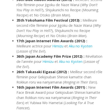
rôle féminin pour Jigoku de Naze Warui (
Why Don't
You Play in Hell?
), Shijukunichi no Recipe (Mourning
Recipe) et No Otoko (
Brain Man
).
35th Yokohama Film Festival (2013) :
Meilleure
second rôle féminin pour Jigoku de Naze Warui (
Why
Don't You Play in Hell?
), Shijukunichi no Recipe
(
Mourning Recipe
) et No Otoko (
Brain Man
).
17th Japan Internet Film Awards (2012) :
Meilleure actrice pour
Himizu
et
Aku no Kyoten
(
Lesson of the Evil
).
36th Japan Academy Film Prize (2012) :
Révélation
de l'année pour
Himizu
et
Aku no Kyoten
(
Lesson of
the Evil
).
26th Takasaki Eigasai (2012) :
Meilleur second rôle
féminin pour Gekijouban Shinsei kamatte chan
Rokkun roru wa nariyamanai (
Ringing in Their Ears
).
16th Japan Internet Film Awards (2011) :
New
Face Break Award pour Gekijouban Shinsei kamatte
chan Rokkun roru wa nariyamanai (
Ringing in Their
Ears
) et Yubiwa Wo Hametai (
Looking For A True
Fiancee
).