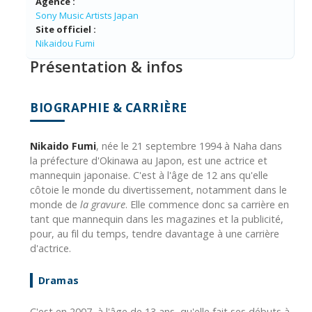
Agence :
Sony Music Artists Japan
Site officiel :
Nikaidou Fumi
Présentation & infos
BIOGRAPHIE & CARRIÈRE
Nikaido Fumi
, née le 21 septembre 1994 à Naha dans
la préfecture d'Okinawa au Japon, est une actrice et
mannequin japonaise. C'est à l'âge de 12 ans qu'elle
côtoie le monde du divertissement, notamment dans le
monde de
la gravure
. Elle commence donc sa carrière en
tant que mannequin dans les magazines et la publicité,
pour, au fil du temps, tendre davantage à une carrière
d'actrice.
Dramas
C'est en 2007, à l'âge de 13 ans, qu'elle fait ses débuts à