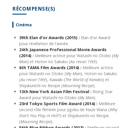
RÉCOMPENSE(S)
Cinéma
39th Elan d'or Awards (2015) :
Elan d'or Award
pour révélation de l'année.
24th Japanese Professional Movie Awards
(2014) :
Meilleure actrice pour Watashi no Otoko (
My
Man
) et Hotori no Sakuko (
Au revoir l'été
).
6th TAMA Film Awards (2014) :
Meilleure actrice
pour Watashi no Otoko (
My Man
), Hotori no Sakuko
(
Au revoir l'été
), Kawaki (
The World of Kanako
) et
Shijukunichi no Recipe (
Mourning Recipe
).
13th New York Asian Film Festival :
Rising Star
Award pour Watashi no Otoko (
My Man
).
23rd Tokyo Sports Film Award (2014) :
Meilleure
second rôle féminin pour Jigoku de Naze Warui (
Why
Don't You Play in Hell?
) et Shijukunichi no Recipe
(
Mourning Recipe
).
56th Blue Ribbon Awards (2013) :
Meilleure second