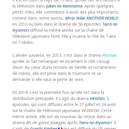
la télévision dans
Juken no Kamisama
. Après quelques
petits rôles, elle commence à avoir des plus importants,
comme dans, entre autres,
Mirai Nikki ANOTHER:WORLD
en 2012 ou bien dans le drama de 50 épisodes
Taira no
Kiyomori
diffusé la même année sur la chaîne de
télévision japonaise NHK. Elle y incarne le rôle de Taira
no Tokuko.
L'année suivante, en 2013, c'est dans le drama
Woman
qu'elle se fait remarquer en incarnant le rôle Uesugi
Shiori. Au cœur d'une histoire de famille et notamment
de mères, elle est prise dans le tourment et se
demande si elle vaut la peine de vivre.
En 2014, c'est la première fois qu'elle est dans la
distribution principale. Il s'agit du drama
Henshin
. 5
épisodes qui sont diffusés entre le 27 juillet et 24 août
sur la chaîne de télévision japonaise WOWOW. Cette
même année, elle est de nouveau de retour dans un
drama dit de genre Jidaigeki après
Taira no Kiyomori
. Il
s'agit de
Gunshi Kanbee
qui est diffusé du 05 janvier