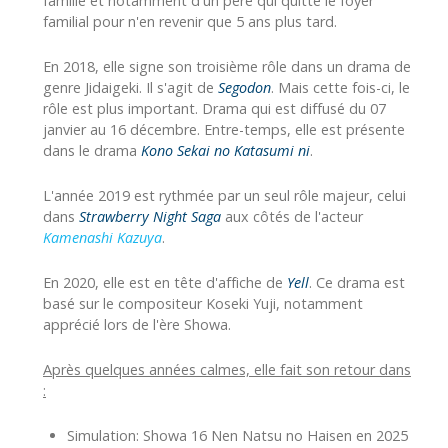
famille et notamment d'un père qui quitte le foyer
familial pour n'en revenir que 5 ans plus tard.
En 2018, elle signe son troisième rôle dans un drama de
genre Jidaigeki. Il s'agit de
Segodon
. Mais cette fois-ci, le
rôle est plus important. Drama qui est diffusé du 07
janvier au 16 décembre. Entre-temps, elle est présente
dans le drama
Kono Sekai no Katasumi ni
.
L'année 2019 est rythmée par un seul rôle majeur, celui
dans
Strawberry Night Saga
aux côtés de l'acteur
Kamenashi Kazuya
.
En 2020, elle est en tête d'affiche de
Yell
. Ce drama est
basé sur le compositeur Koseki Yuji, notamment
apprécié lors de l'ère Showa.
Après quelques années calmes, elle fait son retour dans
:
Simulation: Showa 16 Nen Natsu no Haisen en 2025