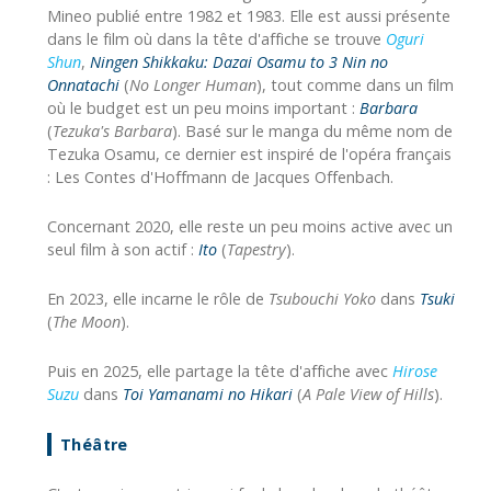
Mineo publié entre 1982 et 1983. Elle est aussi présente
dans le film où dans la tête d'affiche se trouve
Oguri
Shun
,
Ningen Shikkaku: Dazai Osamu to 3 Nin no
Onnatachi
(
No Longer Human
), tout comme dans un film
où le budget est un peu moins important :
Barbara
(
Tezuka's Barbara
). Basé sur le manga du même nom de
Tezuka Osamu, ce dernier est inspiré de l'opéra français
: Les Contes d'Hoffmann de Jacques Offenbach.
Concernant 2020, elle reste un peu moins active avec un
seul film à son actif :
Ito
(
Tapestry
).
En 2023, elle incarne le rôle de
Tsubouchi Yoko
dans
Tsuki
(
The Moon
).
Puis en 2025, elle partage la tête d'affiche avec
Hirose
Suzu
dans
Toi Yamanami no Hikari
(
A Pale View of Hills
).
Théâtre