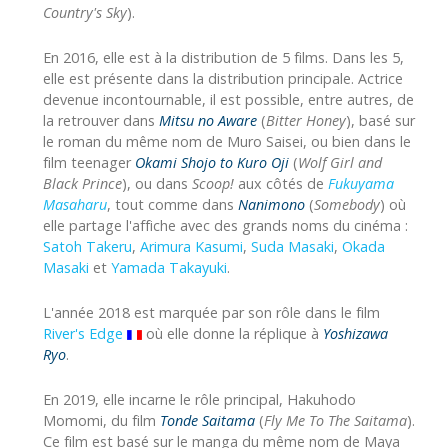
Country's Sky
).
En 2016, elle est à la distribution de 5 films. Dans les 5,
elle est présente dans la distribution principale. Actrice
devenue incontournable, il est possible, entre autres, de
la retrouver dans
Mitsu no Aware
(
Bitter Honey
), basé sur
le roman du même nom de Muro Saisei, ou bien dans le
film teenager
Okami Shojo to Kuro Oji
(
Wolf Girl and
Black Prince
), ou dans
Scoop!
aux côtés de
Fukuyama
Masaharu
, tout comme dans
Nanimono
(
Somebody
) où
elle partage l'affiche avec des grands noms du cinéma :
Satoh Takeru
,
Arimura Kasumi
,
Suda Masaki
,
Okada
Masaki
et
Yamada Takayuki
.
L'année 2018 est marquée par son rôle dans le film
River's Edge
où elle donne la réplique à
Yoshizawa
Ryo
.
En 2019, elle incarne le rôle principal, Hakuhodo
Momomi, du film
Tonde Saitama
(
Fly Me To The Saitama
).
Ce film est basé sur le manga du même nom de Maya