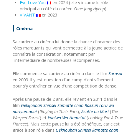
Eye Love You
en 2024 (elle y incarne le rôle
principal au côté du coréen
Chae Jong Hyeop
)
VIVANT
en 2023
Cinéma
Sa carrière au cinéma lui donne la chance d'incarner des
rôles marquants qui vont permettre à la jeune actrice de
connaître la consécration, notamment par
l'intermédiaire de nombreuses récompenses.
Elle commence sa carrière au cinéma dans le film
Sorasoi
en 2009. Il y est question d'un camp d'entraînement
pour s'y entraîner en vue d'une compétition de danse.
Après une pause de 2 ans, elle revient en 2011 dans le
film
Gekijouban Shinsei kamatte chan Rokkun roru wa
nariyamanai
(
Ringing in Their Ears
),
Asatte no Mori
(
The
Warped Forest
) et
Yubiwa Wo Hametai
(
Looking For A True
Fiancee
). Mais cette pause lui a été bénéfique, car c'est
grâce à son rôle dans
Gekijouban Shinsei kamatte chan