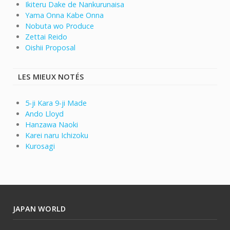
Ikiteru Dake de Nankurunaisa
Yama Onna Kabe Onna
Nobuta wo Produce
Zettai Reido
Oishii Proposal
LES MIEUX NOTÉS
5-ji Kara 9-ji Made
Ando Lloyd
Hanzawa Naoki
Karei naru Ichizoku
Kurosagi
JAPAN WORLD