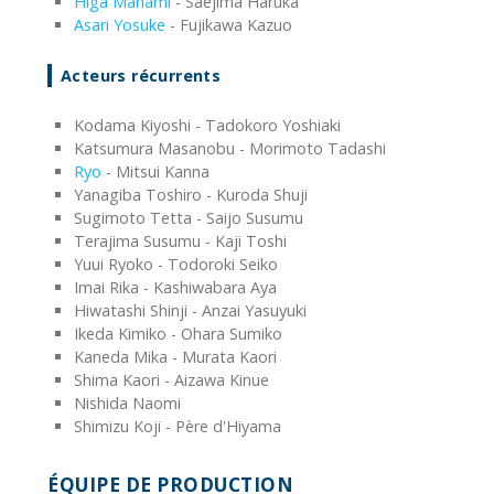
Higa Manami
- Saejima Haruka
Asari Yosuke
- Fujikawa Kazuo
Acteurs récurrents
Kodama Kiyoshi - Tadokoro Yoshiaki
Katsumura Masanobu - Morimoto Tadashi
Ryo
- Mitsui Kanna
Yanagiba Toshiro - Kuroda Shuji
Sugimoto Tetta - Saijo Susumu
Terajima Susumu - Kaji Toshi
Yuui Ryoko - Todoroki Seiko
Imai Rika - Kashiwabara Aya
Hiwatashi Shinji - Anzai Yasuyuki
Ikeda Kimiko - Ohara Sumiko
Kaneda Mika - Murata Kaori
Shima Kaori - Aizawa Kinue
Nishida Naomi
Shimizu Koji - Père d'Hiyama
ÉQUIPE DE PRODUCTION