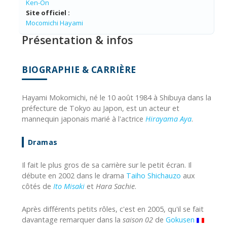
Ken-On
Site officiel :
Mocomichi Hayami
Présentation & infos
BIOGRAPHIE & CARRIÈRE
Hayami Mokomichi, né le 10 août 1984 à Shibuya dans la
préfecture de Tokyo au Japon, est un acteur et
mannequin japonais marié à l'actrice
Hirayama Aya
.
Dramas
Il fait le plus gros de sa carrière sur le petit écran. Il
débute en 2002 dans le drama
Taiho Shichauzo
aux
côtés de
Ito Misaki
et
Hara Sachie
.
Après différents petits rôles, c'est en 2005, qu'il se fait
davantage remarquer dans la
saison 02
de
Gokusen