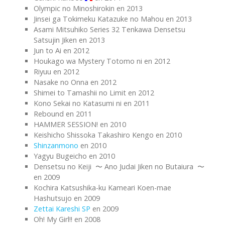
Olympic no Minoshirokin en 2013
Jinsei ga Tokimeku Katazuke no Mahou en 2013
Asami Mitsuhiko Series 32 Tenkawa Densetsu
Satsujin Jiken en 2013
Jun to Ai en 2012
Houkago wa Mystery Totomo ni en 2012
Riyuu en 2012
Nasake no Onna en 2012
Shimei to Tamashii no Limit en 2012
Kono Sekai no Katasumi ni en 2011
Rebound en 2011
HAMMER SESSION! en 2010
Keishicho Shissoka Takashiro Kengo en 2010
Shinzanmono
en 2010
Yagyu Bugeicho en 2010
Densetsu no Keiji 〜 Ano Judai Jiken no Butaiura 〜
en 2009
Kochira Katsushika-ku Kameari Koen-mae
Hashutsujo en 2009
Zettai Kareshi SP
en 2009
Oh! My Girl!! en 2008