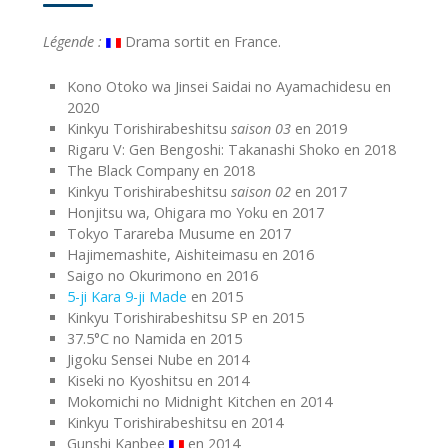
Légende :
Drama sortit en France.
Kono Otoko wa Jinsei Saidai no Ayamachidesu en
2020
Kinkyu Torishirabeshitsu
saison 03
en 2019
Rigaru V: Gen Bengoshi: Takanashi Shoko en 2018
The Black Company en 2018
Kinkyu Torishirabeshitsu
saison 02
en 2017
Honjitsu wa, Ohigara mo Yoku en 2017
Tokyo Tarareba Musume en 2017
Hajimemashite, Aishiteimasu en 2016
Saigo no Okurimono en 2016
5-ji Kara 9-ji Made
en 2015
Kinkyu Torishirabeshitsu SP en 2015
37.5°C no Namida en 2015
Jigoku Sensei Nube en 2014
Kiseki no Kyoshitsu en 2014
Mokomichi no Midnight Kitchen en 2014
Kinkyu Torishirabeshitsu en 2014
Gunshi Kanbee
en 2014