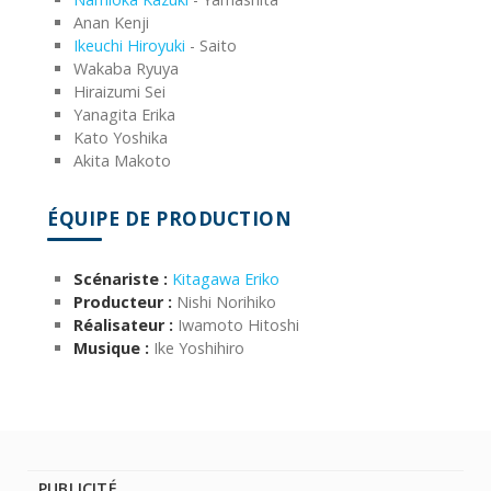
Anan Kenji
Ikeuchi Hiroyuki
- Saito
Wakaba Ryuya
Hiraizumi Sei
Yanagita Erika
Kato Yoshika
Akita Makoto
ÉQUIPE DE PRODUCTION
Scénariste :
Kitagawa Eriko
Producteur :
Nishi Norihiko
Réalisateur :
Iwamoto Hitoshi
Musique :
Ike Yoshihiro
PUBLICITÉ