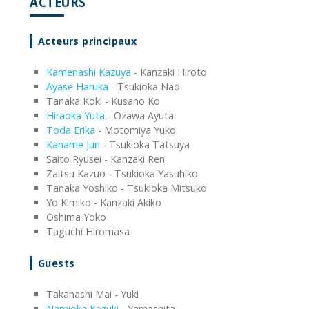
ACTEURS
Acteurs principaux
Kamenashi Kazuya
- Kanzaki Hiroto
Ayase Haruka
- Tsukioka Nao
Tanaka Koki - Kusano Ko
Hiraoka Yuta
- Ozawa Ayuta
Toda Erika
- Motomiya Yuko
Kaname Jun
- Tsukioka Tatsuya
Saito Ryusei - Kanzaki Ren
Zaitsu Kazuo - Tsukioka Yasuhiko
Tanaka Yoshiko - Tsukioka Mitsuko
Yo Kimiko - Kanzaki Akiko
Oshima Yoko
Taguchi Hiromasa
Guests
Takahashi Mai - Yuki
Namioka Kazuki
- Yamashita