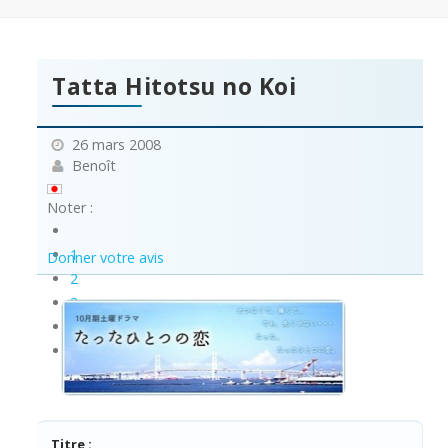
Tatta Hitotsu no Koi
26 mars 2008
Benoît
Noter :
1
Donner votre avis
2
3
4
5
Titre :