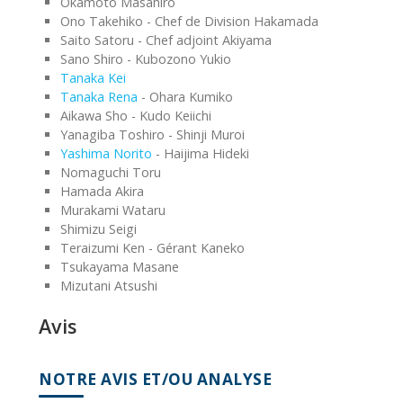
Okamoto Masahiro
Ono Takehiko - Chef de Division Hakamada
Saito Satoru - Chef adjoint Akiyama
Sano Shiro - Kubozono Yukio
Tanaka Kei
Tanaka Rena
- Ohara Kumiko
Aikawa Sho - Kudo Keiichi
Yanagiba Toshiro - Shinji Muroi
Yashima Norito
- Haijima Hideki
Nomaguchi Toru
Hamada Akira
Murakami Wataru
Shimizu Seigi
Teraizumi Ken - Gérant Kaneko
Tsukayama Masane
Mizutani Atsushi
Avis
NOTRE AVIS ET/OU ANALYSE