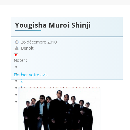
Yougisha Muroi Shinji
26 décembre 2010
Benoît
Noter :
1
Donner votre avis
2
3
4
5