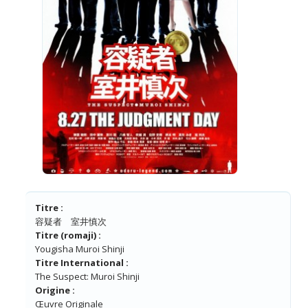
Titre :
容疑者 室井慎次
Titre (romaji) :
Yougisha Muroi Shinji
Titre International :
The Suspect: Muroi Shinji
Origine :
Œuvre Originale