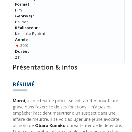
Format :
Film
Genre(s) :
Policier
Réalisateur :
Kimizuka Ryoichi
Année :
2005
Durée :
2 h
Présentation & infos
RÉSUMÉ
Muroi
, inspecteur de police, se voit arrêter pour faute
grave dans l'exercice de ses fonctions. Il n'a pas pu
empêcher l'accident meurtrier d'un suspect dans une
affaire de meurtre. Il se voit adjuger une jeune avocate
du nom de
Obara Kumiko
qui va tenter de le défendre.
Mais cette sombre affaire semble cacher quelque chose