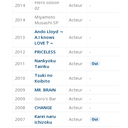
Hero
saison
2014
Acteur
-
02
Miyamoto
2014
Acteur
-
Musashi SP
Ando Lloyd ～
2013
A.I knows
Acteur
-
LOVE？～
2012
PRICELESS
Acteur
-
Nankyoku
2011
Acteur
Oui
Tairiku
Tsuki no
2010
Acteur
-
Koibito
2009
MR. BRAIN
Acteur
-
2009
Goro's Bar
Acteur
-
2008
CHANGE
Acteur
-
Karei naru
2007
Acteur
Oui
Ichizoku