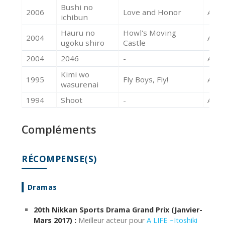
Bushi no
2006
Love and Honor
Acte
ichibun
Hauru no
Howl's Moving
2004
Acte
ugoku shiro
Castle
2004
2046
-
Acte
Kimi wo
1995
Fly Boys, Fly!
Acte
wasurenai
1994
Shoot
-
Acte
Compléments
RÉCOMPENSE(S)
Dramas
20th Nikkan Sports Drama Grand Prix (Janvier-
Mars 2017) :
Meilleur acteur pour
A LIFE ~Itoshiki