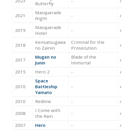
2023
-
Acte
Butterfly
Masquerade
2021
-
Acte
Night
Masquerade
2019
-
Acte
Hotel
Kensatsugawa
Criminal for the
2018
Acte
no Zainin
Prosecution
Mugen no
Blade of the
2017
Acte
Junin
Immortal
2015
Hero 2
-
Acte
Space
2010
Battleship
-
Acte
Yamato
2010
Redline
-
Acte
I Come with
2008
-
Acte
the Rain
2007
Hero
-
Acte