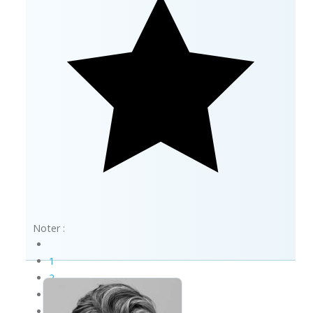
Noter :
1
2
3
4