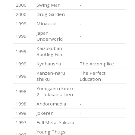
2000
Swing Man
-
Ac
2000
Drug Garden
-
Ac
1999
Minazuki
-
Ac
Japan
1999
-
Ac
Underworld
Kaizokuban
1999
-
Ac
Bootleg Film
1999
Kyohansha
The Accomplice
Ac
Kanzen-naru
The Perfect
1999
Ac
shiiku
Education
Yomigaeru kinro
1998
-
Ac
2 - fukkatsu-hen
1998
Andoromedia
-
Ac
1998
Jokeren
-
Ac
1997
Full Metal Yakuza
-
Ac
Young Thugs:
1997
-
Ac