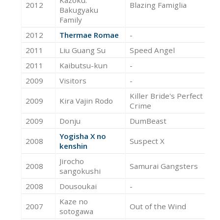
Kazoku:
2012
Blazing Famiglia
Ac
Bakugyaku
Family
2012
Thermae Romae
-
Ac
2011
Liu Guang Su
Speed Angel
Ac
2011
Kaibutsu-kun
-
Ac
2009
Visitors
-
Ac
Killer Bride's Perfect
2009
Kira Vajin Rodo
Ac
Crime
2009
Donju
DumBeast
Ac
Yogisha X no
2008
Suspect X
Ac
kenshin
Jirocho
2008
Samurai Gangsters
Ac
sangokushi
2008
Dousoukai
-
Ac
Kaze no
2007
Out of the Wind
Ac
sotogawa