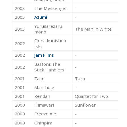
2003
The Messenger
-
Ac
2003
Azumi
-
Ac
Yurusarezaru
2003
The Man in White
Ac
mono
Onna kunishuu
2002
-
Ac
ikki
2002
Jam Films
-
Ac
Bastoni: The
2002
-
Ac
Stick Handlers
2001
Taan
Turn
Ac
2001
Man-hole
-
Ac
2001
Rendan
Quartet for Two
Ac
2000
Himawari
Sunflower
Ac
2000
Freeze me
-
Ac
2000
Chinpira
-
Ac