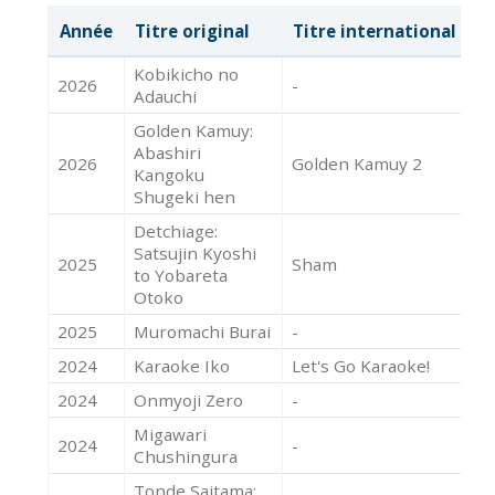
Année
Titre original
Titre international
M
Kobikicho no
2026
-
Ac
Adauchi
Golden Kamuy:
Abashiri
2026
Golden Kamuy 2
Ac
Kangoku
Shugeki hen
Detchiage:
Satsujin Kyoshi
2025
Sham
Ac
to Yobareta
Otoko
2025
Muromachi Burai
-
Ac
2024
Karaoke Iko
Let's Go Karaoke!
Ac
2024
Onmyoji Zero
-
Ac
Migawari
2024
-
Ac
Chushingura
Tonde Saitama: