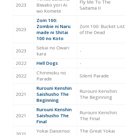
Fly Me To The
2023
Biwako yori Ai
Ac
Saitama II
wo Komete
Zom 100:
Zombie ni Naru
Zom 100: Bucket List
2023
Ac
made ni Shitai
of the Dead
100 no Koto
Sekai no Owari
2023
-
Ac
kara
2022
Hell Dogs
-
Ac
Chinmoku no
2022
Silent Parade
Ac
Parade
Rurouni Kenshin
Rurouni Kenshin:
2021
Saishusho The
Ac
The Beginning
Beginning
Rurouni Kenshin
Rurouni Kenshin:
2021
Saishusho The
Ac
The Final
Final
Yokai Daisenso:
The Great Yokai
2021
Ac