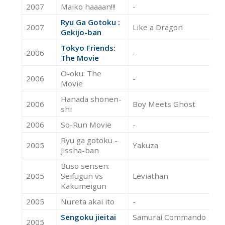
2007
Maiko haaaan!!!
-
Ac
Ryu Ga Gotoku :
2007
Like a Dragon
Ac
Gekijo-ban
Tokyo Friends:
2006
-
Ac
The Movie
O-oku: The
2006
-
Ac
Movie
Hanada shonen-
2006
Boy Meets Ghost
Ac
shi
2006
So-Run Movie
-
Ac
Ryu ga gotoku -
2005
Yakuza
Ac
jissha-ban
Buso sensen:
2005
Seifugun vs
Leviathan
Ac
Kakumeigun
2005
Nureta akai ito
-
Ac
Sengoku jieitai
Samurai Commando
2005
Ac