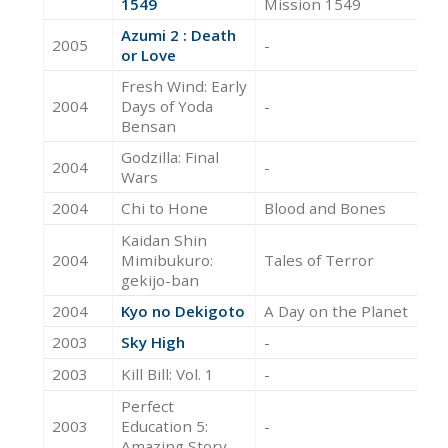
1549
Mission 1549
Azumi 2 : Death
2005
-
Ac
or Love
Fresh Wind: Early
2004
Days of Yoda
-
Ac
Bensan
Godzilla: Final
2004
-
Ac
Wars
2004
Chi to Hone
Blood and Bones
Ac
Kaidan Shin
2004
Mimibukuro:
Tales of Terror
Ac
gekijo-ban
2004
Kyo no Dekigoto
A Day on the Planet
Ac
2003
Sky High
-
Ac
2003
Kill Bill: Vol. 1
-
Ac
Perfect
2003
Education 5:
-
Ac
Amazing Story