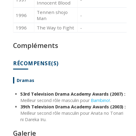
Innocent Blood
Tennen shojo
1996
-
Ac
Man
1996
The Way to Fight
-
Ac
Compléments
RÉCOMPENSE(S)
Dramas
53rd Television Drama Academy Awards (2007) :
Meilleur second rôle masculin pour
Bambino!
.
39th Television Drama Academy Awards (2003) :
Meilleur second rôle masculin pour Anata no Tonari
ni Dareka Iru.
Galerie