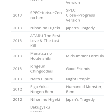
Version
SPEC:
SPEC~Ketsu~Zen
2013
Close~Progress
Ac
no hen
Version
2013
Nihon no Higeki
Japan's Tragedy
Ac
ATARU The First
2013
Love & The Last
-
Ac
Kill
Manatsu no
2013
Midsummer Formula
Ac
Houteishiki
Jongeun
2013
Good Friends
Ac
Chingoodeul
2013
Naito Pipuru
Night People
Ac
Eiga Yokai
Humanoid Monster,
2012
Ac
Ningen Bem
Bem
2012
Nihon no Higeki
Japan's Tragedy
Ac
Bakugyaku