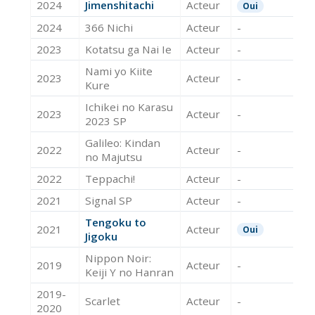
2024
Jimenshitachi
Acteur
Oui
2024
366 Nichi
Acteur
-
2023
Kotatsu ga Nai Ie
Acteur
-
Nami yo Kiite
2023
Acteur
-
Kure
Ichikei no Karasu
2023
Acteur
-
2023 SP
Galileo: Kindan
2022
Acteur
-
no Majutsu
2022
Teppachi!
Acteur
-
2021
Signal SP
Acteur
-
Tengoku to
2021
Acteur
Oui
Jigoku
Nippon Noir:
2019
Acteur
-
Keiji Y no Hanran
2019-
Scarlet
Acteur
-
2020