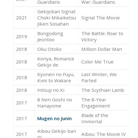
Guardians
War: Guardians
Gekijoban Signal:
2021
Choki Mikaiketsu
Signal The Movie
Ac
Jiken Sosahan
Bongodong
The Battle: Roar to
2019
Ac
Jeontoo
Victory
2018
Oku Otoko
Million Dollar Man
Ac
Konya, Romance
2018
Color Me True
Ac
Gekijo de
Kyonen no Fuyu,
Last Winter, We
2018
Ac
Kimi to Wakare
Parted
2018
Hitsuji no Ki
The Scythian Lamb
Ac
8 Nen Goshi no
The 8-Year
2017
Ac
Hanayome
Engagement
Blade of the
2017
Mugen no Junin
Ac
Immortal
Aibou Gekijo-ban
2017
Aibou: The Movie IV
Ac
IV