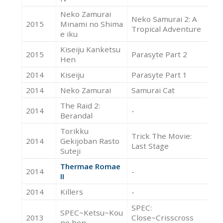
Neko Zamurai
Neko Samurai 2: A
2015
Minami no Shima
Ac
Tropical Adventure
e iku
Kiseiju Kanketsu
2015
Parasyte Part 2
Ac
Hen
2014
Kiseiju
Parasyte Part 1
Ac
2014
Neko Zamurai
Samurai Cat
Ac
The Raid 2:
2014
-
Ac
Berandal
Torikku
Trick The Movie:
2014
Gekijoban Rasto
Ac
Last Stage
Suteji
Thermae Romae
2014
-
Ac
II
2014
Killers
-
Ac
SPEC:
SPEC~Ketsu~Kou
2013
Close~Crisscross
Ac
no hen